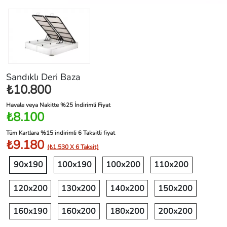
Sandıklı Deri Baza
₺10.800
Havale veya Nakitte %25 İndirimli Fiyat
₺8.100
Tüm Kartlara %15 indirimli 6 Taksitli fiyat
₺9.180
(₺1.530 X 6 Taksit)
90x190
100x190
100x200
110x200
120x200
130x200
140x200
150x200
160x190
160x200
180x200
200x200