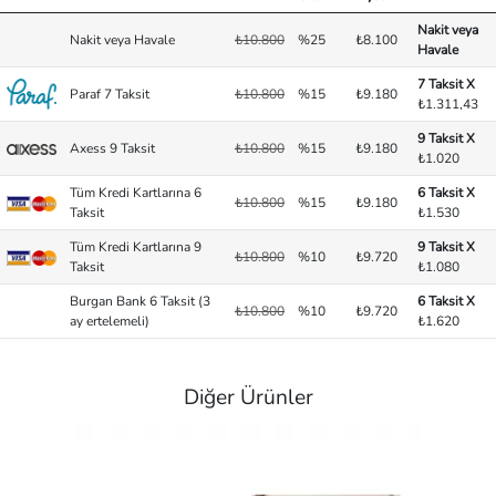
Nakit veya
Nakit veya Havale
₺10.800
%25
₺8.100
Havale
7 Taksit X
Paraf 7 Taksit
₺10.800
%15
₺9.180
₺1.311,43
9 Taksit X
Axess 9 Taksit
₺10.800
%15
₺9.180
₺1.020
Tüm Kredi Kartlarına 6
6 Taksit X
₺10.800
%15
₺9.180
Taksit
₺1.530
Tüm Kredi Kartlarına 9
9 Taksit X
₺10.800
%10
₺9.720
Taksit
₺1.080
Burgan Bank 6 Taksit (3
6 Taksit X
₺10.800
%10
₺9.720
ay ertelemeli)
₺1.620
Diğer Ürünler