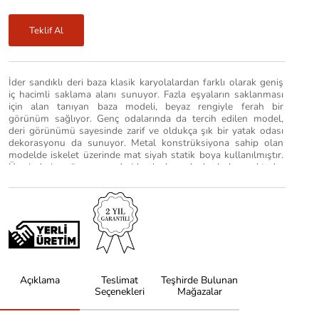
Teklif Al
İder sandıklı deri baza klasik karyolalardan farklı olarak geniş
iç hacimli saklama alanı sunuyor. Fazla eşyaların saklanması
için alan tanıyan baza modeli, beyaz rengiyle ferah bir
görünüm sağlıyor. Genç odalarında da tercih edilen model,
deri görünümü sayesinde zarif ve oldukça şık bir yatak odası
dekorasyonu da sunuyor. Metal konstrüksiyona sahip olan
modelde iskelet üzerinde mat siyah statik boya kullanılmıştır.
Üzerinde ise sünger ver deri kaplı ahşap levha bulunmaktadır.
Dayanıklı yapısı ile uzun süre kullanabileceğiniz İder sandıklı
deri baza modeli İder Mobilya’da!
Açıklama
Teslimat
Teşhirde Bulunan
Seçenekleri
Mağazalar