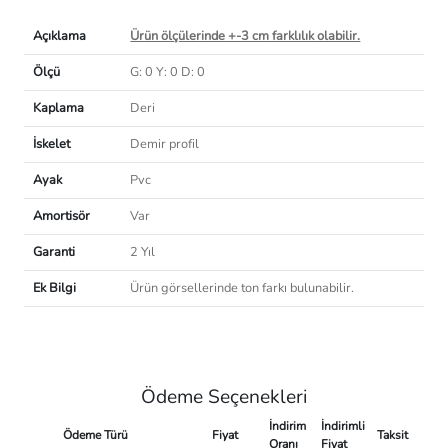
Açıklama
Ürün ölçülerinde +-3 cm farklılık olabilir.
Ölçü
G: 0 Y: 0 D: 0
Kaplama
Deri
İskelet
Demir profil
Ayak
Pvc
Amortisör
Var
Garanti
2 Yıl
Ek Bilgi
Ürün görsellerinde ton farkı bulunabilir.
Ödeme Seçenekleri
İndirim
İndirimli
Ödeme Türü
Fiyat
Taksit
Oranı
Fiyat