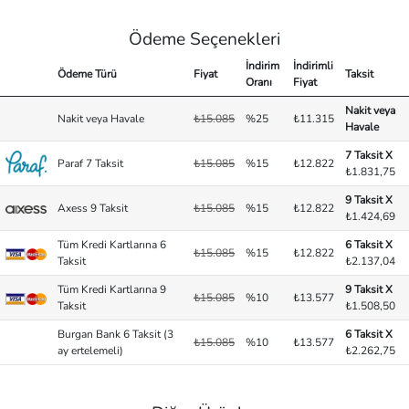
Ödeme Seçenekleri
İndirim
İndirimli
Ödeme Türü
Fiyat
Taksit
Oranı
Fiyat
Nakit veya
Nakit veya Havale
₺15.085
%25
₺11.315
Havale
7 Taksit X
Paraf 7 Taksit
₺15.085
%15
₺12.822
₺1.831,75
9 Taksit X
Axess 9 Taksit
₺15.085
%15
₺12.822
₺1.424,69
Tüm Kredi Kartlarına 6
6 Taksit X
₺15.085
%15
₺12.822
Taksit
₺2.137,04
Tüm Kredi Kartlarına 9
9 Taksit X
₺15.085
%10
₺13.577
Taksit
₺1.508,50
Burgan Bank 6 Taksit (3
6 Taksit X
₺15.085
%10
₺13.577
ay ertelemeli)
₺2.262,75