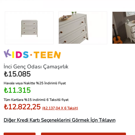
İnci Genç Odası Çamaşırlık
₺15.085
Havale veya Nakitte %25 İndirimli Fiyat
₺11.315
Tüm Kartlara %15 indirimli 6 Taksitli fiyat
₺12.822,25
(₺2.137,04 X 6 Taksit)
Diğer Kredi Kartı Seçeneklerini Görmek İçin Tıklayın