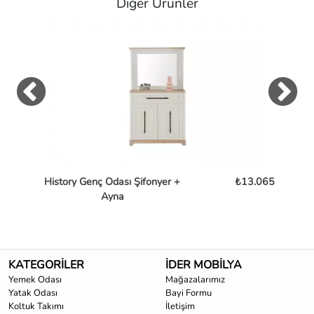
Diğer Ürünler
History Genç Odası Şifonyer +
₺13.065
Lof
Ayna
KATEGORİLER
İDER MOBİLYA
Yemek Odası
Mağazalarımız
Yatak Odası
Bayi Formu
Koltuk Takımı
İletişim