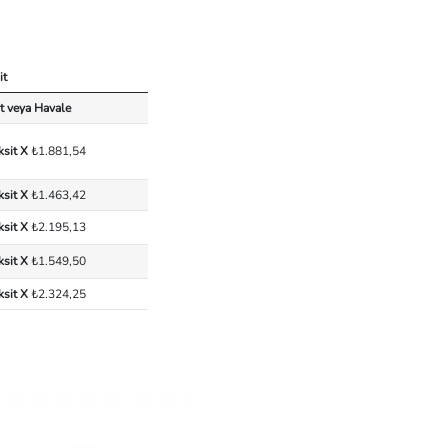
it
t veya Havale
ksit X
₺1.881,54
ksit X
₺1.463,42
ksit X
₺2.195,13
ksit X
₺1.549,50
ksit X
₺2.324,25