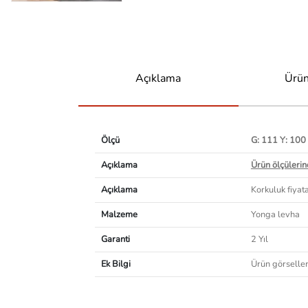
Açıklama
Ürün
Ölçü
G: 111 Y: 100
Açıklama
Ürün ölçülerind
Açıklama
Korkuluk fiyata
Malzeme
Yonga levha
Garanti
2 Yıl
Ek Bilgi
Ürün görselleri