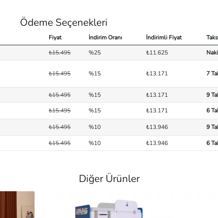
Ödeme Seçenekleri
Fiyat
İndirim Oranı
İndirimli Fiyat
Taks
₺15.495
%25
₺11.625
Naki
₺15.495
%15
₺13.171
7 Ta
₺15.495
%15
₺13.171
9 Ta
₺15.495
%15
₺13.171
6 Ta
₺15.495
%10
₺13.946
9 Ta
₺15.495
%10
₺13.946
6 Ta
Diğer Ürünler