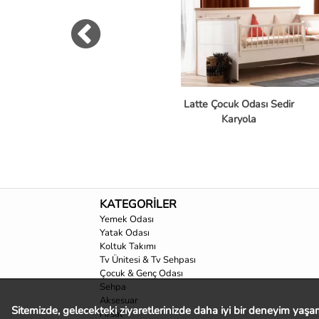
Latte Çocuk Odası Sedir
Karyola
KATEGORİLER
Yemek Odası
Yatak Odası
Koltuk Takımı
Tv Ünitesi & Tv Sehpası
Çocuk & Genç Odası
Sehpa
Aksesuar
Sitemizde, gelecekteki ziyaretlerinizde daha iyi bir deneyim yaşama
Fırsat