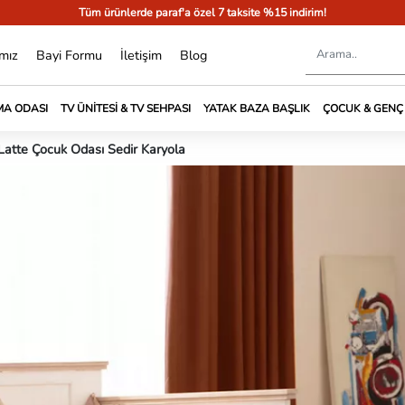
Tüm ürünlerde paraf'a özel 7 taksite %15 indirim!
mız
Bayi Formu
İletişim
Blog
A ODASI
TV ÜNITESI & TV SEHPASI
YATAK BAZA BAŞLIK
ÇOCUK & GENÇ
Latte Çocuk Odası Sedir Karyola