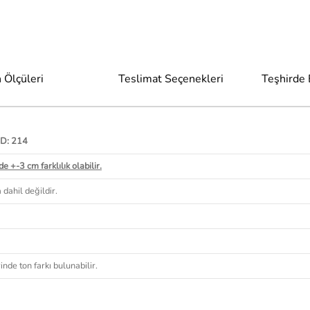
 Ölçüleri
Teslimat Seçenekleri
Teşhirde
 D: 214
e +-3 cm farklılık olabilir.
 dahil değildir.
nde ton farkı bulunabilir.