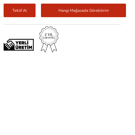
Teklif Al
Hangi Mağazada Görebilirim