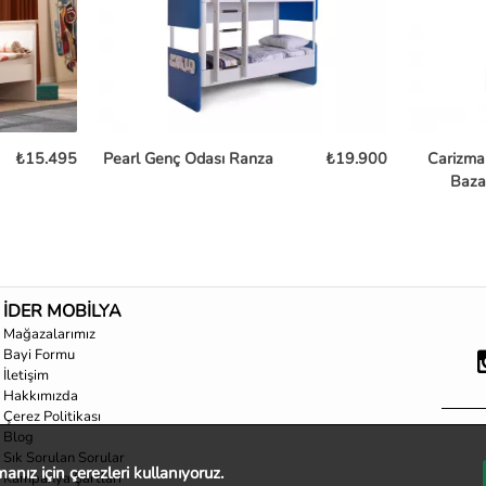
₺15.495
Pearl Genç Odası Ranza
₺19.900
Carizma
Baza
İDER MOBİLYA
Mağazalarımız
Bayi Formu
İletişim
Hakkımızda
Çerez Politikası
Blog
Sık Sorulan Sorular
nız için çerezleri kullanıyoruz.
Kampanya Şartları