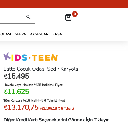
0
 ODASI
SEHPA
AKSESUAR
FIRSAT
Latte Çocuk Odası Sedir Karyola
₺15.495
Havale veya Nakitte %25 İndirimli Fiyat
₺11.625
Tüm Kartlara %15 indirimli 6 Taksitli fiyat
₺13.170,75
(₺2.195,13 X 6 Taksit)
Diğer Kredi Kartı Seçeneklerini Görmek İçin Tıklayın