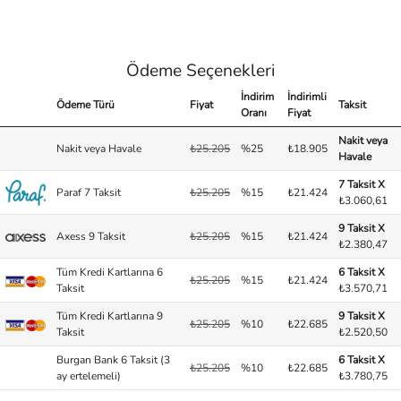
Ödeme Seçenekleri
İndirim
İndirimli
Ödeme Türü
Fiyat
Taksit
Oranı
Fiyat
Nakit veya
Nakit veya Havale
₺25.205
%25
₺18.905
Havale
7 Taksit X
Paraf 7 Taksit
₺25.205
%15
₺21.424
₺3.060,61
9 Taksit X
Axess 9 Taksit
₺25.205
%15
₺21.424
₺2.380,47
Tüm Kredi Kartlarına 6
6 Taksit X
₺25.205
%15
₺21.424
Taksit
₺3.570,71
Tüm Kredi Kartlarına 9
9 Taksit X
₺25.205
%10
₺22.685
Taksit
₺2.520,50
Burgan Bank 6 Taksit (3
6 Taksit X
₺25.205
%10
₺22.685
ay ertelemeli)
₺3.780,75