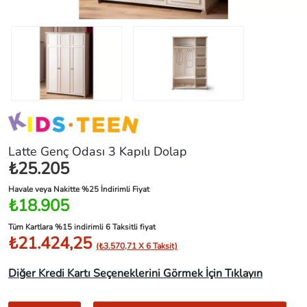
Latte Genç Odası 3 Kapılı Dolap
₺25.205
Havale veya Nakitte %25 İndirimli Fiyat
₺18.905
Tüm Kartlara %15 indirimli 6 Taksitli fiyat
₺21.424,25
(₺3.570,71 X 6 Taksit)
Diğer Kredi Kartı Seçeneklerini Görmek İçin Tıklayın