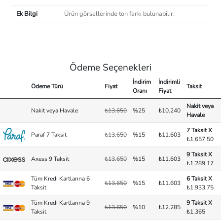
Ek Bilgi
Ürün görsellerinde ton farkı bulunabilir.
Ödeme Seçenekleri
İndirim
İndirimli
Ödeme Türü
Fiyat
Taksit
Oranı
Fiyat
Nakit veya
Nakit veya Havale
₺13.650
%25
₺10.240
Havale
7 Taksit X
Paraf 7 Taksit
₺13.650
%15
₺11.603
₺1.657,50
9 Taksit X
Axess 9 Taksit
₺13.650
%15
₺11.603
₺1.289,17
Tüm Kredi Kartlarına 6
6 Taksit X
₺13.650
%15
₺11.603
Taksit
₺1.933,75
Tüm Kredi Kartlarına 9
9 Taksit X
₺13.650
%10
₺12.285
Taksit
₺1.365