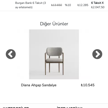
Burgan Bank 6 Taksit (3
6 Taksit X
₺13.650
%10
₺12.285
ay ertelemeli)
₺2.047,50
Diğer Ürünler
Diana Ahşap Sandalye
₺10.545
Mon