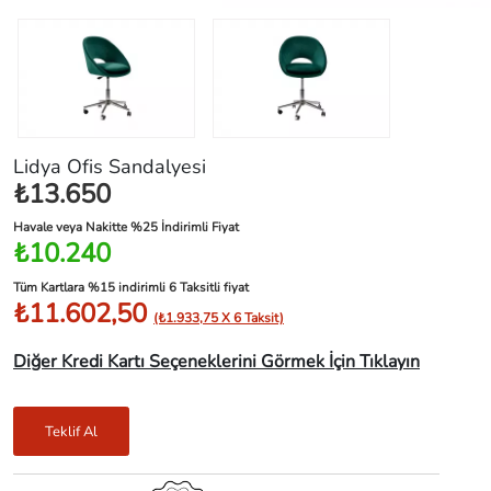
Lidya Ofis Sandalyesi
₺13.650
Havale veya Nakitte %25 İndirimli Fiyat
₺10.240
Tüm Kartlara %15 indirimli 6 Taksitli fiyat
₺11.602,50
(₺1.933,75 X 6 Taksit)
Diğer Kredi Kartı Seçeneklerini Görmek İçin Tıklayın
Teklif Al