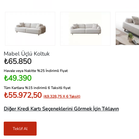
Mabel Üçlü Koltuk
₺65.850
Havale veya Nakitte %25 İndirimli Fiyat
₺49.390
Tüm Kartlara %15 indirimli 6 Taksitli fiyat
₺55.972,50
(₺9.328,75 X 6 Taksit)
Diğer Kredi Kartı Seçeneklerini Görmek İçin Tıklayın
Teklif Al