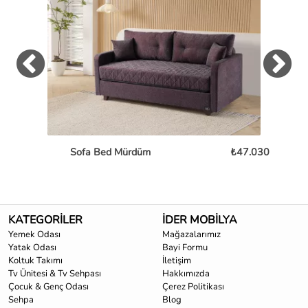
Sofa Bed Mürdüm
₺47.030
L
KATEGORİLER
İDER MOBİLYA
Yemek Odası
Mağazalarımız
Yatak Odası
Bayi Formu
Koltuk Takımı
İletişim
Tv Ünitesi & Tv Sehpası
Hakkımızda
Çocuk & Genç Odası
Çerez Politikası
Sehpa
Blog