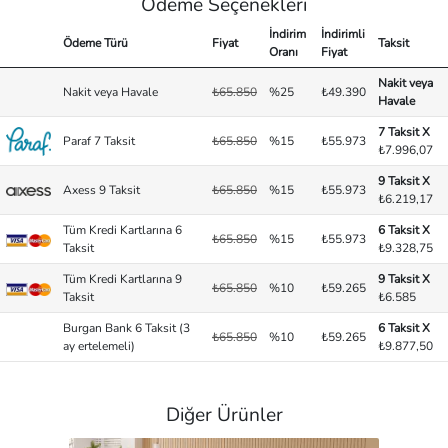
Ödeme Seçenekleri
İndirim
İndirimli
Ödeme Türü
Fiyat
Taksit
Oranı
Fiyat
Nakit veya
Nakit veya Havale
₺65.850
%25
₺49.390
Havale
7 Taksit X
Paraf 7 Taksit
₺65.850
%15
₺55.973
₺7.996,07
9 Taksit X
Axess 9 Taksit
₺65.850
%15
₺55.973
₺6.219,17
Tüm Kredi Kartlarına 6
6 Taksit X
₺65.850
%15
₺55.973
Taksit
₺9.328,75
Tüm Kredi Kartlarına 9
9 Taksit X
₺65.850
%10
₺59.265
Taksit
₺6.585
Burgan Bank 6 Taksit (3
6 Taksit X
₺65.850
%10
₺59.265
ay ertelemeli)
₺9.877,50
Diğer Ürünler