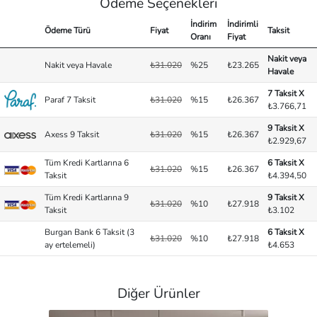
Ödeme Seçenekleri
İndirim
İndirimli
Ödeme Türü
Fiyat
Taksit
Oranı
Fiyat
Nakit veya
Nakit veya Havale
₺31.020
%25
₺23.265
Havale
7 Taksit X
Paraf 7 Taksit
₺31.020
%15
₺26.367
₺3.766,71
9 Taksit X
Axess 9 Taksit
₺31.020
%15
₺26.367
₺2.929,67
Tüm Kredi Kartlarına 6
6 Taksit X
₺31.020
%15
₺26.367
Taksit
₺4.394,50
Tüm Kredi Kartlarına 9
9 Taksit X
₺31.020
%10
₺27.918
Taksit
₺3.102
Burgan Bank 6 Taksit (3
6 Taksit X
₺31.020
%10
₺27.918
ay ertelemeli)
₺4.653
Diğer Ürünler