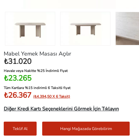
Mabel Yemek Masası Açılır
₺31.020
Havale veya Nakitte %25 İndirimli Fiyat
₺23.265
Tüm Kartlara %15 indirimli 6 Taksitli fiyat
₺26.367
(₺4.394,50 X 6 Taksit)
Diğer Kredi Kartı Seçeneklerini Görmek İçin Tıklayın
Teklif Al
Hangi Mağazada Görebilirim