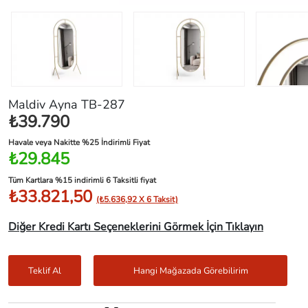
Maldiv Ayna TB-287
₺39.790
Havale veya Nakitte %25 İndirimli Fiyat
₺29.845
Tüm Kartlara %15 indirimli 6 Taksitli fiyat
₺33.821,50
(₺5.636,92 X 6 Taksit)
Diğer Kredi Kartı Seçeneklerini Görmek İçin Tıklayın
Teklif Al
Hangi Mağazada Görebilirim