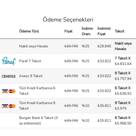
Ödeme Seçenekleri
İndirim
İndirimli
Ödeme Türü
Fiyat
Taksit
Oranı
Fiyat
Nakit veya
Nakit veya Havale
₺39.790
%25
₺29.845
Havale
7 Taksit X
Paraf 7 Taksit
₺39.790
%15
₺33.822
₺4.831,64
9 Taksit X
Axess 9 Taksit
₺39.790
%15
₺33.822
₺3.757,94
Tüm Kredi Kartlarına 6
6 Taksit X
₺39.790
%15
₺33.822
Taksit
₺5.636,92
Tüm Kredi Kartlarına 9
9 Taksit X
₺39.790
%10
₺35.811
Taksit
₺3.979
Burgan Bank 6 Taksit (3
6 Taksit X
₺39.790
%10
₺35.811
ay ertelemeli)
₺5.968,50