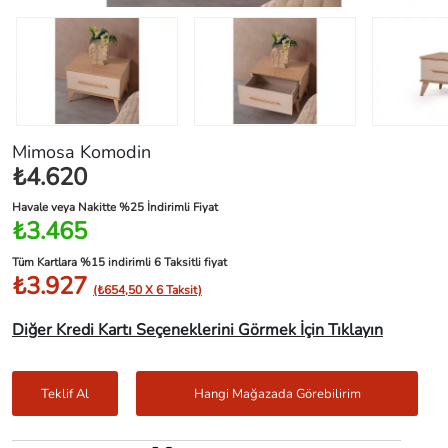
Mimosa Komodin
₺4.620
Havale veya Nakitte %25 İndirimli Fiyat
₺3.465
Tüm Kartlara %15 indirimli 6 Taksitli fiyat
₺3.927
(₺654,50 X 6 Taksit)
Diğer Kredi Kartı Seçeneklerini Görmek İçin Tıklayın
Teklif Al
Hangi Mağazada Görebilirim