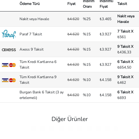
İndirim
İndirimli
Ödeme Türü
Fiyat
Taksit
Oranı
Fiyat
Nakit veya
Nakit veya Havale
₺4.620
%25
₺3.465
Havale
7 Taksit X
Paraf 7 Taksit
₺4.620
%15
₺3.927
₺561
9 Taksit X
Axess 9 Taksit
₺4.620
%15
₺3.927
₺436,33
Tüm Kredi Kartlarına 6
6 Taksit X
₺4.620
%15
₺3.927
Taksit
₺654,50
Tüm Kredi Kartlarına 9
9 Taksit X
₺4.620
%10
₺4.158
Taksit
₺462
Burgan Bank 6 Taksit (3 ay
6 Taksit X
₺4.620
%10
₺4.158
ertelemeli)
₺693
Diğer Ürünler