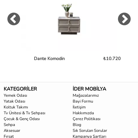
Dante Komodin
₺10.720
KATEGORİLER
İDER MOBİLYA
Yemek Odası
Mağazalarımız
Yatak Odası
Bayi Formu
Koltuk Takımı
İletişim
Tv Ünitesi & Tv Sehpası
Hakkımızda
Çocuk & Genç Odası
Çerez Politikası
Sehpa
Blog
Aksesuar
Sık Sorulan Sorular
Fırsat
Kampanya Şartları