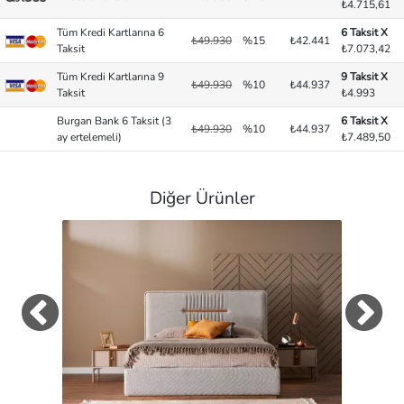
₺4.715,61
Tüm Kredi Kartlarına 6
6 Taksit X
₺49.930
%15
₺42.441
Taksit
₺7.073,42
Tüm Kredi Kartlarına 9
9 Taksit X
₺49.930
%10
₺44.937
Taksit
₺4.993
Burgan Bank 6 Taksit (3
6 Taksit X
₺49.930
%10
₺44.937
ay ertelemeli)
₺7.489,50
Diğer Ürünler