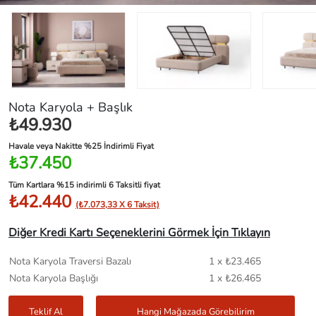
Nota Karyola + Başlık
₺49.930
Havale veya Nakitte %25 İndirimli Fiyat
₺37.450
Tüm Kartlara %15 indirimli 6 Taksitli fiyat
₺42.440
(₺7.073,33 X 6 Taksit)
Diğer Kredi Kartı Seçeneklerini Görmek İçin Tıklayın
Nota Karyola Traversi Bazalı
1 x ₺23.465
Nota Karyola Başlığı
1 x ₺26.465
Teklif Al
Hangi Mağazada Görebilirim