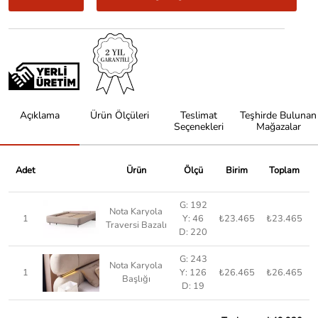
Açıklama
Ürün Ölçüleri
Teslimat
Teşhirde Bulunan
Seçenekleri
Mağazalar
Adet
Ürün
Ölçü
Birim
Toplam
G: 192
Nota Karyola
1
Y: 46
₺23.465
₺23.465
Traversi Bazalı
D: 220
G: 243
Nota Karyola
1
Y: 126
₺26.465
₺26.465
Başlığı
D: 19