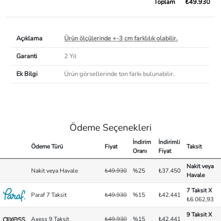
Toplam
₺49.930
Açıklama
Ürün ölçülerinde +-3 cm farklılık olabilir.
Garanti
2 Yıl
Ek Bilgi
Ürün görsellerinde ton farkı bulunabilir.
Ödeme Seçenekleri
İndirim
İndirimli
Ödeme Türü
Fiyat
Taksit
Oranı
Fiyat
Nakit veya
Nakit veya Havale
₺49.930
%25
₺37.450
Havale
7 Taksit X
Paraf 7 Taksit
₺49.930
%15
₺42.441
₺6.062,93
9 Taksit X
Axess 9 Taksit
₺49.930
%15
₺42.441