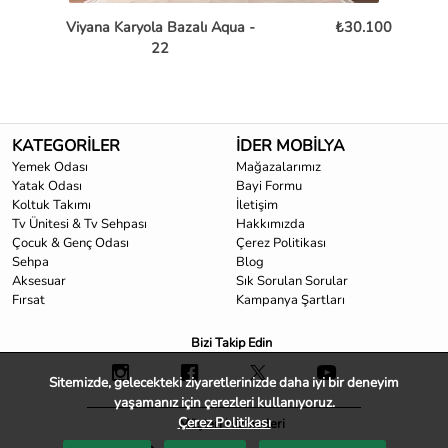
Viyana Karyola Bazalı Aqua -
₺30.100
22
KATEGORİLER
İDER MOBİLYA
Yemek Odası
Mağazalarımız
Yatak Odası
Bayi Formu
Koltuk Takımı
İletişim
Tv Ünitesi & Tv Sehpası
Hakkımızda
Çocuk & Genç Odası
Çerez Politikası
Sehpa
Blog
Aksesuar
Sık Sorulan Sorular
Fırsat
Kampanya Şartları
Bizi Takip Edin
Sitemizde, gelecekteki ziyaretlerinizde daha iyi bir deneyim
yaşamanız için çerezleri kullanıyoruz.
Çerez Politikası
Müşteri Hizmetleri