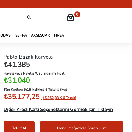
0
 ODASI
SEHPA
AKSESUAR
FIRSAT
Pablo Bazalı Karyola
₺41.385
Havale veya Nakitte %25 İndirimli Fiyat
₺31.040
Tüm Kartlara %15 indirimli 6 Taksitli fiyat
₺35.177,25
(₺5.862,88 X 6 Taksit)
Diğer Kredi Kartı Seçeneklerini Görmek İçin Tıklayın
Teklif Al
Hangi Mağazada Görebilirim