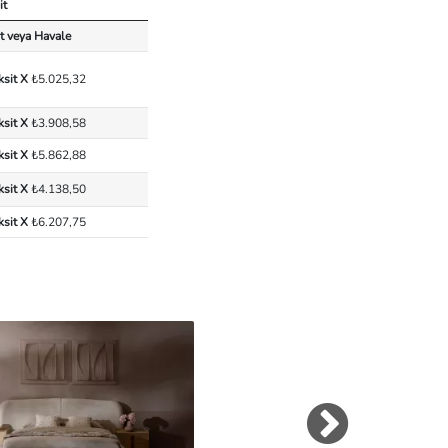
it
t veya Havale
ksit X
₺5.025,32
ksit X
₺3.908,58
ksit X
₺5.862,88
ksit X
₺4.138,50
ksit X
₺6.207,75