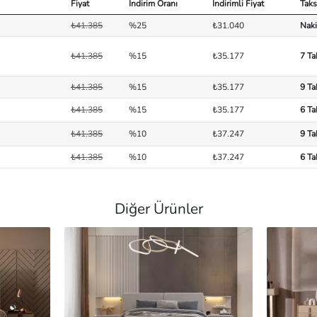
Fiyat
İndirim Oranı
İndirimli Fiyat
Taks
₺41.385
%25
₺31.040
Naki
₺41.385
%15
₺35.177
7 Ta
₺41.385
%15
₺35.177
9 Ta
₺41.385
%15
₺35.177
6 Ta
₺41.385
%10
₺37.247
9 Ta
₺41.385
%10
₺37.247
6 Ta
Diğer Ürünler