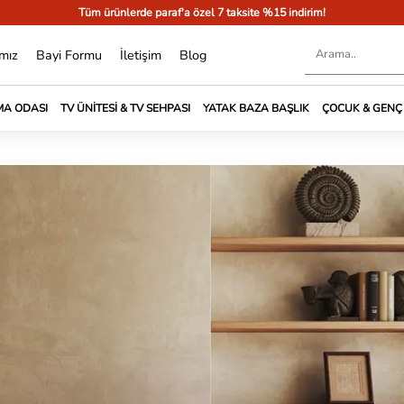
Tüm ürünlerde paraf'a özel 7 taksite %15 indirim!
mız
Bayi Formu
İletişim
Blog
A ODASI
TV ÜNITESI & TV SEHPASI
YATAK BAZA BAŞLIK
ÇOCUK & GENÇ