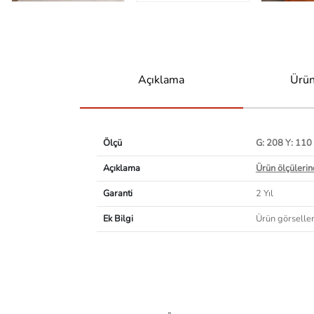
Açıklama
Ürün
Ölçü
G: 208 Y: 110
Açıklama
Ürün ölçülerind
Garanti
2 Yıl
Ek Bilgi
Ürün görselleri