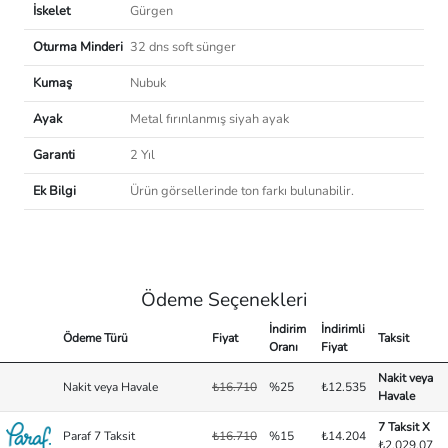
berjerin bakımını da kolaylaştırır. Evinizin konforlu bir
İskelet
Gürgen
köşesinde rahatlamak için Palermo Berjer'i tercih edebilirsiniz.
Oturma Minderi
32 dns soft sünger
Kumaş
Nubuk
Ayak
Metal fırınlanmış siyah ayak
Garanti
2 Yıl
Ek Bilgi
Ürün görsellerinde ton farkı bulunabilir.
Ödeme Seçenekleri
İndirim
İndirimli
Ödeme Türü
Fiyat
Taksit
Oranı
Fiyat
Nakit veya
Nakit veya Havale
₺16.710
%25
₺12.535
Havale
7 Taksit X
Paraf 7 Taksit
₺16.710
%15
₺14.204
₺2.029,07