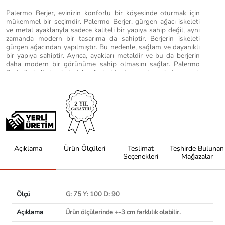
Palermo Berjer, evinizin konforlu bir köşesinde oturmak için
mükemmel bir seçimdir. Palermo Berjer, gürgen ağacı iskeleti
ve metal ayaklarıyla sadece kaliteli bir yapıya sahip değil, aynı
zamanda modern bir tasarıma da sahiptir. Berjerin iskeleti
gürgen ağacından yapılmıştır. Bu nedenle, sağlam ve dayanıklı
bir yapıya sahiptir. Ayrıca, ayakları metaldir ve bu da berjerin
daha modern bir görünüme sahip olmasını sağlar. Palermo
Berjer'in koltuk minderi, konforlu bir oturma deneyimi sunmak
için yüksek kaliteli süngerden yapılmıştır. Ayrıca, koltuk
minderi, sırt ve bel desteği için özel olarak tasarlanmıştır. Bu
sayede, uzun süre oturmanın rahatsızlığı hissedilmez. Berjerin
tasarımı da oldukça çekicidir. Minimalist tasarımı, herhangi bir
ev dekorasyonuna kolayca uyum sağlar. Berjerin rengi ve
dokusu, evinize sıcaklık ve şıklık katacaktır. Ayrıca, berjerin
kolay temizlenebilir kumaşı sayesinde, bakımı da oldukça
kolaydır. Palermo Tekli koltuk, İder Mobilya'nın özenle
Açıklama
Ürün Ölçüleri
Teslimat
Teşhirde Bulunan
seçilmiş malzemelerini kullanarak üretilmiştir. Kaliteli
Seçenekleri
Mağazalar
malzemeler, berjerin kalıcı ve dayanıklı olmasını sağlar. Ayrıca,
berjerin modern tasarımı, herhangi bir ev dekorasyonuna
uyum sağlar ve rahat yapısıyla da dikkat çeker. Sonuç olarak,
İder Mobilya'nın Palermo Berjeri, kaliteli malzemeler, modern
tasarım ve konfor özellikleriyle öne çıkan bir berjerdir.
Ölçü
G: 75 Y: 100 D: 90
Minimalist tasarımı, herhangi bir ev dekorasyonuna kolayca
uyum sağlar. Berjerin kaliteli malzemeleri, uzun ömürlü
Açıklama
Ürün ölçülerinde +-3 cm farklılık olabilir.
kullanımı garanti eder. Ayrıca, kolay temizlenebilir kumaşı,