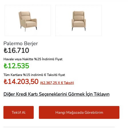
Palermo Berjer
₺16.710
Havale veya Nakitte %25 İndirimli Fiyat
₺12.535
Tüm Kartlara %15 indirimli 6 Taksitli fiyat
₺14.203,50
(₺2.367,25 X 6 Taksit)
Diğer Kredi Kartı Seçeneklerini Görmek İçin Tıklayın
Teklif Al
Hangi Mağazada Görebilirim