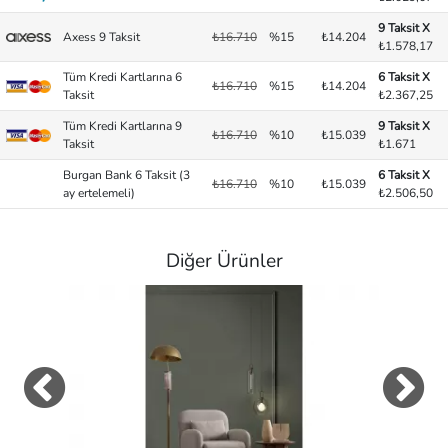
9 Taksit X
Axess 9 Taksit
₺16.710
%15
₺14.204
₺1.578,17
Tüm Kredi Kartlarına 6
6 Taksit X
₺16.710
%15
₺14.204
Taksit
₺2.367,25
Tüm Kredi Kartlarına 9
9 Taksit X
₺16.710
%10
₺15.039
Taksit
₺1.671
Burgan Bank 6 Taksit (3
6 Taksit X
₺16.710
%10
₺15.039
ay ertelemeli)
₺2.506,50
Diğer Ürünler