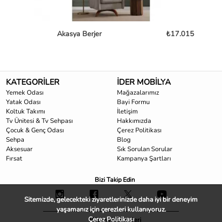
Akasya Berjer
₺17.015
KATEGORİLER
İDER MOBİLYA
Yemek Odası
Mağazalarımız
Yatak Odası
Bayi Formu
Koltuk Takımı
İletişim
Tv Ünitesi & Tv Sehpası
Hakkımızda
Çocuk & Genç Odası
Çerez Politikası
Sehpa
Blog
Aksesuar
Sık Sorulan Sorular
Fırsat
Kampanya Şartları
Bizi Takip Edin
Sitemizde, gelecekteki ziyaretlerinizde daha iyi bir deneyim
yaşamanız için çerezleri kullanıyoruz.
Çerez Politikası
Müşteri Hizmetleri