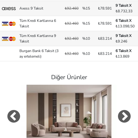
9 Taksit X
Axess 9 Taksit
₺92.460
%15
₺78.591
₺8.732,33
Tüm Kredi Kartlarına 6
6 Taksit X
₺92.460
%15
₺78.591
Taksit
₺13.098,50
Tüm Kredi Kartlarına 9
9 Taksit X
₺92.460
%10
₺83.214
Taksit
₺9.246
Burgan Bank 6 Taksit (3
6 Taksit X
₺92.460
%10
₺83.214
ay ertelemeli)
₺13.869
Diğer Ürünler