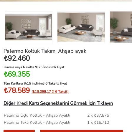
Palermo Koltuk Takımı Ahşap ayak
₺92.460
Havale veya Nakitte %25 İndirimli Fiyat
₺69.355
Tüm Kartlara %15 indirimli 6 Taksitli fiyat
₺78.589
(₺13.098,17 X 6 Taksit)
Diğer Kredi Kartı Seçeneklerini Görmek İçin Tıklayın
Palermo Üçlü Koltuk - Ahşap Ayaklı
2 x ₺37.875
Palermo Tekli Koltuk - Ahşap Ayaklı
1 x ₺16.710