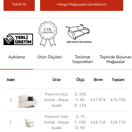
Teklif Al
Hangi Mağazada Görebilirim
Açıklama
Ürün Ölçüleri
Teslimat
Teşhirde Bulunan
Seçenekleri
Mağazalar
Adet
Ürün
Ölçü
Birim
Toplam
Palermo Üçlü
G: 245
2
Koltuk - Ahşap
Y: 95
₺37.875
₺75.750
Ayaklı
D: 110
Palermo Tekli
G: 75
1
Koltuk - Ahşap
Y: 100
₺16.710
₺16.710
Ayaklı
D: 90