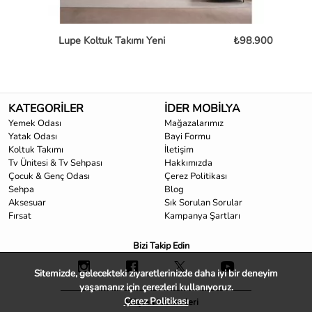
Lupe Koltuk Takımı Yeni
₺98.900
KATEGORİLER
İDER MOBİLYA
Yemek Odası
Mağazalarımız
Yatak Odası
Bayi Formu
Koltuk Takımı
İletişim
Tv Ünitesi & Tv Sehpası
Hakkımızda
Çocuk & Genç Odası
Çerez Politikası
Sehpa
Blog
Aksesuar
Sık Sorulan Sorular
Fırsat
Kampanya Şartları
Bizi Takip Edin
Sitemizde, gelecekteki ziyaretlerinizde daha iyi bir deneyim
yaşamanız için çerezleri kullanıyoruz.
Çerez Politikası
Müşteri Hizmetleri