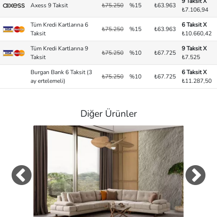
9 Taksit X
Axess 9 Taksit
₺75.250
%15
₺63.963
₺7.106,94
Tüm Kredi Kartlarına 6
6 Taksit X
₺75.250
%15
₺63.963
Taksit
₺10.660,42
Tüm Kredi Kartlarına 9
9 Taksit X
₺75.250
%10
₺67.725
Taksit
₺7.525
Burgan Bank 6 Taksit (3
6 Taksit X
₺75.250
%10
₺67.725
ay ertelemeli)
₺11.287,50
Diğer Ürünler