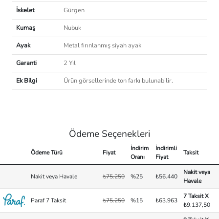
İskelet
Gürgen
Kumaş
Nubuk
Ayak
Metal fırınlanmış siyah ayak
Garanti
2 Yıl
Ek Bilgi
Ürün görsellerinde ton farkı bulunabilir.
Ödeme Seçenekleri
İndirim
İndirimli
Ödeme Türü
Fiyat
Taksit
Oranı
Fiyat
Nakit veya
Nakit veya Havale
₺75.250
%25
₺56.440
Havale
7 Taksit X
Paraf 7 Taksit
₺75.250
%15
₺63.963
₺9.137,50