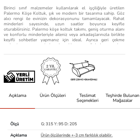
Birinci sınıf malzemeler kullanılarak el işçiliğiyle üretilen
Palermo Köşe Koltuk, şık ve modern bir tasarıma sahip. Göz
alıcı rengi ile evinizin dekorasyonunu tamamlayacak. Rahat
minderleri sayesinde, uzun saatler boyunca keyifle
oturabilirsiniz. Palermo köşe koltuk takımı, geniş oturma alanı
ve konforlu minderleriyle aileniz veya arkadaşlarınızla birlikte
keyifli sohbetler yapmanız için ideal. Ayrıca geri çekme
mekanizması sayesinde, konuklarınızı ağırlarken onlara
konforlu bir yatak imkanı sunabilirsiniz. İder Mobilya'nın
Palermo köşe koltuk takımı, doğanın huzurunu ve rahatlığını
evinize getiriyor. Kendinizi doğanın kollarına bırakmak
istiyorsanız, Palermo tam size göre!
Açıklama
Ürün Ölçüleri
Teslimat
Teşhirde Bulunan
Seçenekleri
Mağazalar
Ölçü
G: 315 Y: 95 D: 205
Açıklama
Ürün ölçülerinde +-3 cm farklılık olabilir.