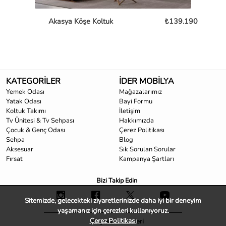
Akasya Köşe Koltuk
₺139.190
A
KATEGORİLER
İDER MOBİLYA
Yemek Odası
Mağazalarımız
Yatak Odası
Bayi Formu
Koltuk Takımı
İletişim
Tv Ünitesi & Tv Sehpası
Hakkımızda
Çocuk & Genç Odası
Çerez Politikası
Sehpa
Blog
Aksesuar
Sık Sorulan Sorular
Fırsat
Kampanya Şartları
Bizi Takip Edin
Sitemizde, gelecekteki ziyaretlerinizde daha iyi bir deneyim
yaşamanız için çerezleri kullanıyoruz.
Çerez Politikası
Müşteri Hizmetleri