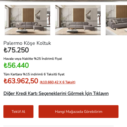
Palermo Köşe Koltuk
₺75.250
Havale veya Nakitte %25 İndirimli Fiyat
₺56.440
Tüm Kartlara %15 indirimli 6 Taksitli fiyat
₺63.962,50
(₺10.660,42 X 6 Taksit)
Diğer Kredi Kartı Seçeneklerini Görmek İçin Tıklayın
Teklif Al
Hangi Mağazada Görebilirim