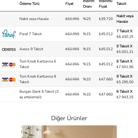
İndirim
İndirimli
Ödeme Türü
Fiyat
Taksit
Oranı
Fiyat
Nakit veya
Nakit veya Havale
₺52.955
%25
₺39.720
Havale
7 Taksit X
Paraf 7 Taksit
₺52.955
%15
₺45.012
₺6.430,25
9 Taksit X
Axess 9 Taksit
₺52.955
%15
₺45.012
₺5.001,31
Tüm Kredi Kartlarına 6
6 Taksit X
₺52.955
%15
₺45.012
Taksit
₺7.501,96
Tüm Kredi Kartlarına 9
9 Taksit X
₺52.955
%10
₺47.660
Taksit
₺5.295,50
Burgan Bank 6 Taksit (3
6 Taksit X
₺52.955
%10
₺47.660
ay ertelemeli)
₺7.943,25
Diğer Ürünler