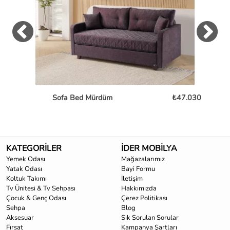
Sofa Bed Mürdüm
₺47.030
L
KATEGORİLER
İDER MOBİLYA
Yemek Odası
Mağazalarımız
Yatak Odası
Bayi Formu
Koltuk Takımı
İletişim
Tv Ünitesi & Tv Sehpası
Hakkımızda
Çocuk & Genç Odası
Çerez Politikası
Sehpa
Blog
Aksesuar
Sık Sorulan Sorular
Fırsat
Kampanya Şartları