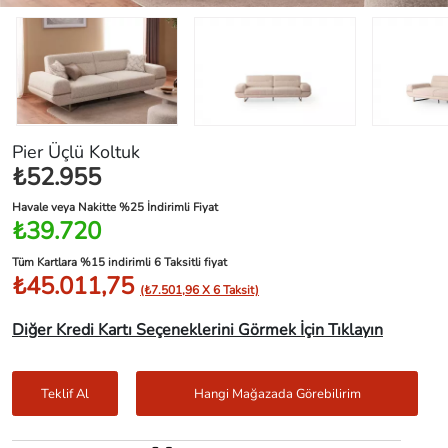
Pier Üçlü Koltuk
₺52.955
Havale veya Nakitte %25 İndirimli Fiyat
₺39.720
Tüm Kartlara %15 indirimli 6 Taksitli fiyat
₺45.011,75
(₺7.501,96 X 6 Taksit)
Diğer Kredi Kartı Seçeneklerini Görmek İçin Tıklayın
Teklif Al
Hangi Mağazada Görebilirim