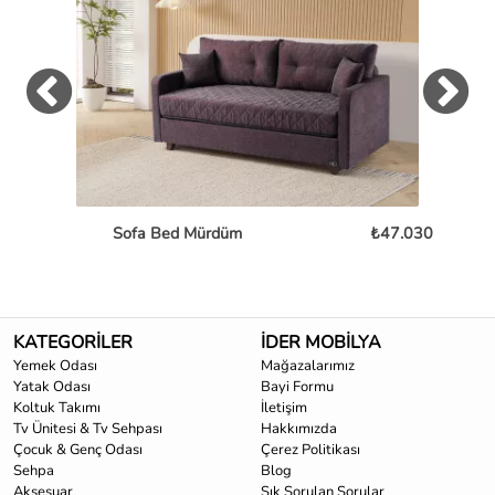
Sofa Bed Mürdüm
₺47.030
L
KATEGORİLER
İDER MOBİLYA
Yemek Odası
Mağazalarımız
Yatak Odası
Bayi Formu
Koltuk Takımı
İletişim
Tv Ünitesi & Tv Sehpası
Hakkımızda
Çocuk & Genç Odası
Çerez Politikası
Sehpa
Blog
Aksesuar
Sık Sorulan Sorular