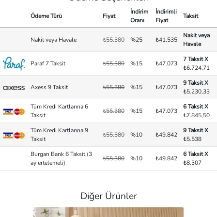
İndirim
İndirimli
Ödeme Türü
Fiyat
Taksit
Oranı
Fiyat
Nakit veya
Nakit veya Havale
₺55.380
%25
₺41.535
Havale
7 Taksit X
Paraf 7 Taksit
₺55.380
%15
₺47.073
₺6.724,71
9 Taksit X
Axess 9 Taksit
₺55.380
%15
₺47.073
₺5.230,33
Tüm Kredi Kartlarına 6
6 Taksit X
₺55.380
%15
₺47.073
Taksit
₺7.845,50
Tüm Kredi Kartlarına 9
9 Taksit X
₺55.380
%10
₺49.842
Taksit
₺5.538
Burgan Bank 6 Taksit (3
6 Taksit X
₺55.380
%10
₺49.842
ay ertelemeli)
₺8.307
Diğer Ürünler