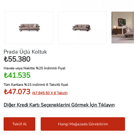
Prada Üçlü Koltuk
₺55.380
Havale veya Nakitte %25 İndirimli Fiyat
₺41.535
Tüm Kartlara %15 indirimli 6 Taksitli fiyat
₺47.073
(₺7.845,50 X 6 Taksit)
Diğer Kredi Kartı Seçeneklerini Görmek İçin Tıklayın
Teklif Al
Hangi Mağazada Görebilirim