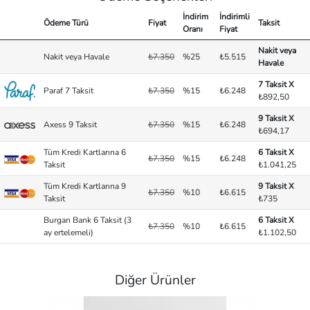
İndirim
İndirimli
Ödeme Türü
Fiyat
Taksit
Oranı
Fiyat
Nakit veya
Nakit veya Havale
₺7.350
%25
₺5.515
Havale
7 Taksit X
Paraf 7 Taksit
₺7.350
%15
₺6.248
₺892,50
9 Taksit X
Axess 9 Taksit
₺7.350
%15
₺6.248
₺694,17
Tüm Kredi Kartlarına 6
6 Taksit X
₺7.350
%15
₺6.248
Taksit
₺1.041,25
Tüm Kredi Kartlarına 9
9 Taksit X
₺7.350
%10
₺6.615
Taksit
₺735
Burgan Bank 6 Taksit (3
6 Taksit X
₺7.350
%10
₺6.615
ay ertelemeli)
₺1.102,50
Diğer Ürünler