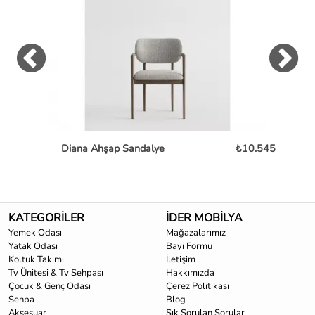
Diana Ahşap Sandalye
₺10.545
Mon
KATEGORİLER
İDER MOBİLYA
Yemek Odası
Mağazalarımız
Yatak Odası
Bayi Formu
Koltuk Takımı
İletişim
Tv Ünitesi & Tv Sehpası
Hakkımızda
Çocuk & Genç Odası
Çerez Politikası
Sehpa
Blog
Aksesuar
Sık Sorulan Sorular