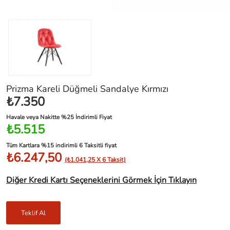
Prizma Kareli Düğmeli Sandalye Kırmızı
₺7.350
Havale veya Nakitte %25 İndirimli Fiyat
₺5.515
Tüm Kartlara %15 indirimli 6 Taksitli fiyat
₺6.247,50
(₺1.041,25 X 6 Taksit)
Diğer Kredi Kartı Seçeneklerini Görmek İçin Tıklayın
Teklif Al