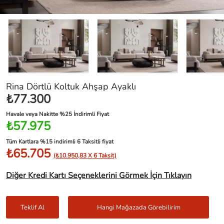
Rina Dörtlü Koltuk Ahşap Ayaklı
₺77.300
Havale veya Nakitte %25 İndirimli Fiyat
₺57.975
Tüm Kartlara %15 indirimli 6 Taksitli fiyat
₺65.705
(₺10.950,83 X 6 Taksit)
Diğer Kredi Kartı Seçeneklerini Görmek İçin Tıklayın
Teklif Al
Hangi Mağazada Görebilirim