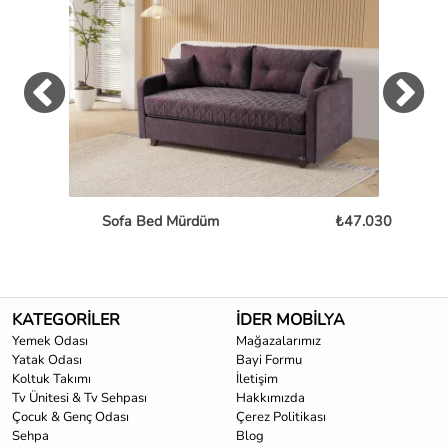
Sofa Bed Mürdüm
₺47.030
L
KATEGORİLER
İDER MOBİLYA
Yemek Odası
Mağazalarımız
Yatak Odası
Bayi Formu
Koltuk Takımı
İletişim
Tv Ünitesi & Tv Sehpası
Hakkımızda
Çocuk & Genç Odası
Çerez Politikası
Sehpa
Blog