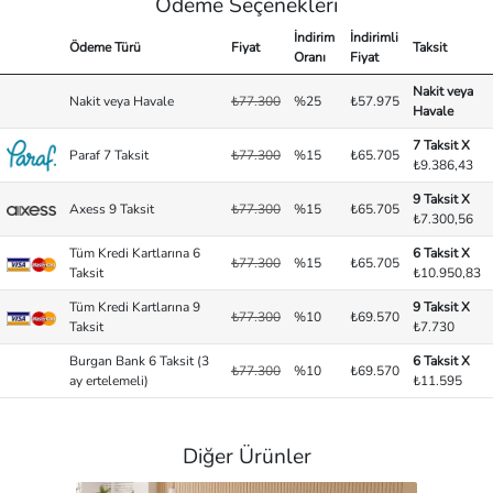
Ödeme Seçenekleri
İndirim
İndirimli
Ödeme Türü
Fiyat
Taksit
Oranı
Fiyat
Nakit veya
Nakit veya Havale
₺77.300
%25
₺57.975
Havale
7 Taksit X
Paraf 7 Taksit
₺77.300
%15
₺65.705
₺9.386,43
9 Taksit X
Axess 9 Taksit
₺77.300
%15
₺65.705
₺7.300,56
Tüm Kredi Kartlarına 6
6 Taksit X
₺77.300
%15
₺65.705
Taksit
₺10.950,83
Tüm Kredi Kartlarına 9
9 Taksit X
₺77.300
%10
₺69.570
Taksit
₺7.730
Burgan Bank 6 Taksit (3
6 Taksit X
₺77.300
%10
₺69.570
ay ertelemeli)
₺11.595
Diğer Ürünler