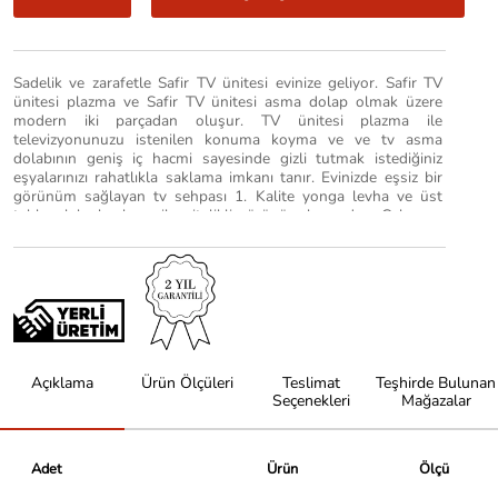
Sadelik ve zarafetle Safir TV ünitesi evinize geliyor. Safir TV
ünitesi plazma ve Safir TV ünitesi asma dolap olmak üzere
modern iki parçadan oluşur. TV ünitesi plazma ile
televizyonunuzu istenilen konuma koyma ve ve tv asma
dolabının geniş iç hacmi sayesinde gizli tutmak istediğiniz
eşyalarınızı rahatlıkla saklama imkanı tanır. Evinizde eşsiz bir
görünüm sağlayan tv sehpası 1. Kalite yonga levha ve üst
tablası lake kaplama ile nitelikli görünüm kazandırır. Çekmece
ve kapak detayları lake kaplama olup içerisinde gizli çekmece
rayı ile kolay kullanım elde edebilirsiniz. İder Mobilya’nın
hazırladığı Safir TV ünitesi alüminyum kulp, metal ayak
özellikleriyle estetik bir görünüme kavuştururken flotal
(kararmaz) aynası ile evinizin vazgeçilmezi haline
getirebilirsiniz. 1.kalite gövde ve aynalı kapak özelliğiyle frenli
tv ünitesi modül ile kendinize kullanım kolaylığı
sağlayabilirsiniz. 2 yıl garantili eşsiz Safir TV ünitesi ile uzun
Açıklama
Ürün Ölçüleri
Teslimat
Teşhirde Bulunan
ömürlü kullanım imkanı bulmak isterseniz sayfamızdan satın
Seçenekleri
Mağazalar
alabilirsiniz.
Adet
Ürün
Ölçü