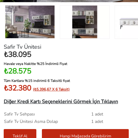
Safir Tv Ünitesi
₺38.095
Havale veya Nakitte %25 İndirimli Fiyat
₺28.575
Tüm Kartlara %15 indirimli 6 Taksitli fiyat
₺32.380
(₺5.396,67 X 6 Taksit)
Diğer Kredi Kartı Seçeneklerini Görmek İçin Tıklayın
Safir Tv Sehpası
1 adet
Safir Tv Ünitesi Asma Dolap
1 adet
Teklif Al
Hangi Mağazada Görebilirim