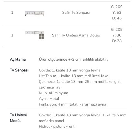
G: 209
1
Safir Tv Sehpası
Y: 53
D: 46
G: 209
1
Safir Tv Ünitesi Asma Dolap
Y: 86
D: 28
Açıklama
Ürün ölçülerinde +-3 cm farklılık olabilir.
Tv Sehpası
Gövde: 1. kalite 18 mm yonga levha
Üst Tabla: 1. kalite 18 mm mdf üzeri lake
Çekmece: 1. kalite 18 mm-25 mm mdf lake, gizli
çekmece rayı
Kulp: Alüminyum
Ayak: Metal
Fonksiyon: 4 mm flotal (kararmaz) ayna
Tv Ünitesi
Gövde: 1. kalite 18 mm yonga levha, 1. kalite 5 mm
Modül
mdf arka panel
Hidrolik piston /Frenli