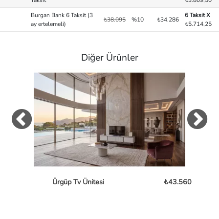
Taksit
₺3.809,50
Burgan Bank 6 Taksit (3
6 Taksit X
₺38.095
%10
₺34.286
ay ertelemeli)
₺5.714,25
Diğer Ürünler
Ürgüp Tv Ünitesi
₺43.560
B