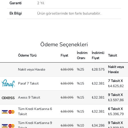
Garanti
2 Yıl
Ek Bilgi
Ürün görsellerinde ton farkı bulunabilir.
Ödeme Seçenekleri
İndirim
İndirimli
Ödeme Türü
Fiyat
Taksit
Oranı
Fiyat
Nakit veya
Nakit veya Havale
₺38.095
%25
₺28.575
Havale
7 Taksit X
Paraf 7 Taksit
₺38.095
%15
₺32.381
₺4.625,82
9 Taksit X
Axess 9 Taksit
₺38.095
%15
₺32.381
₺3.597,86
Tüm Kredi Kartlarına 6
6 Taksit X
₺38.095
%15
₺32.381
Taksit
₺5.396,79
Tüm Kredi Kartlarına 9
9 Taksit X
₺38.095
%10
₺34.286