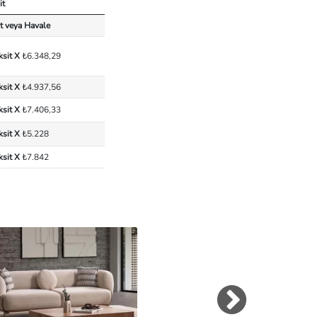
it
t veya Havale
ksit X
₺6.348,29
ksit X
₺4.937,56
ksit X
₺7.406,33
ksit X
₺5.228
ksit X
₺7.842