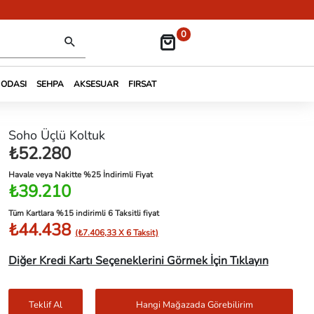
0
 ODASI
SEHPA
AKSESUAR
FIRSAT
Soho Üçlü Koltuk
₺52.280
Havale veya Nakitte %25 İndirimli Fiyat
₺39.210
Tüm Kartlara %15 indirimli 6 Taksitli fiyat
₺44.438
(₺7.406,33 X 6 Taksit)
Diğer Kredi Kartı Seçeneklerini Görmek İçin Tıklayın
Teklif Al
Hangi Mağazada Görebilirim