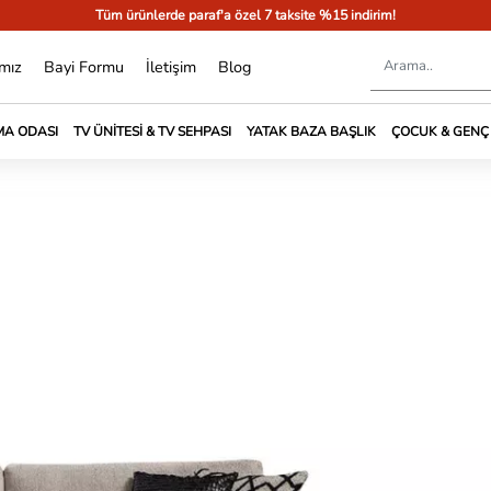
Tüm ürünlerde paraf'a özel 7 taksite %15 indirim!
mız
Bayi Formu
İletişim
Blog
A ODASI
TV ÜNITESI & TV SEHPASI
YATAK BAZA BAŞLIK
ÇOCUK & GENÇ