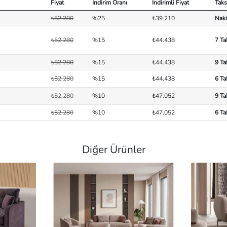
Fiyat
İndirim Oranı
İndirimli Fiyat
Taks
₺52.280
%25
₺39.210
Naki
₺52.280
%15
₺44.438
7 Ta
₺52.280
%15
₺44.438
9 Ta
₺52.280
%15
₺44.438
6 Ta
₺52.280
%10
₺47.052
9 Ta
₺52.280
%10
₺47.052
6 Ta
Diğer Ürünler