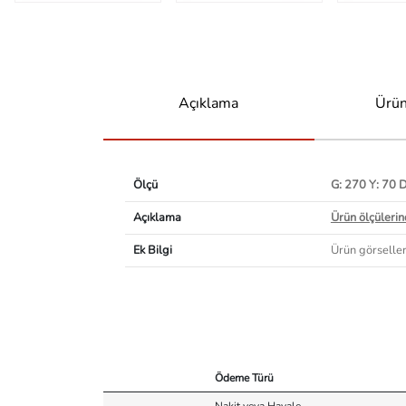
Açıklama
Ürün
Ölçü
G: 270 Y: 70 
Açıklama
Ürün ölçülerind
Ek Bilgi
Ürün görselleri
Ödeme Türü
Nakit veya Havale