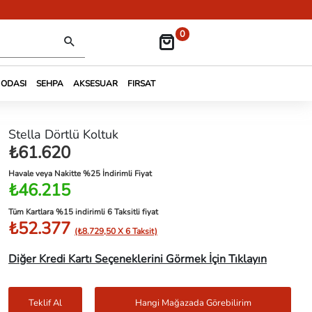
0
 ODASI
SEHPA
AKSESUAR
FIRSAT
Stella Dörtlü Koltuk
₺61.620
Havale veya Nakitte %25 İndirimli Fiyat
₺46.215
Tüm Kartlara %15 indirimli 6 Taksitli fiyat
₺52.377
(₺8.729,50 X 6 Taksit)
Diğer Kredi Kartı Seçeneklerini Görmek İçin Tıklayın
Teklif Al
Hangi Mağazada Görebilirim