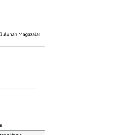
 Bulunan Mağazalar
it
t veya Havale