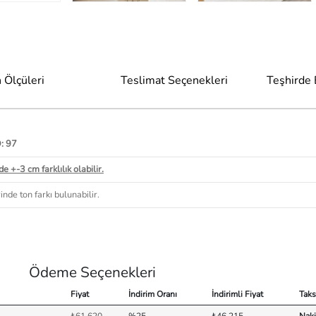
 Ölçüleri
Teslimat Seçenekleri
Teşhirde
D: 97
e +-3 cm farklılık olabilir.
nde ton farkı bulunabilir.
Ödeme Seçenekleri
Fiyat
İndirim Oranı
İndirimli Fiyat
Taks
₺61.620
%25
₺46.215
Naki