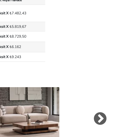
ksit X
₺7.482,43
ksit X
₺5.819,67
ksit X
₺8.729,50
ksit X
₺6.162
ksit X
₺9.243