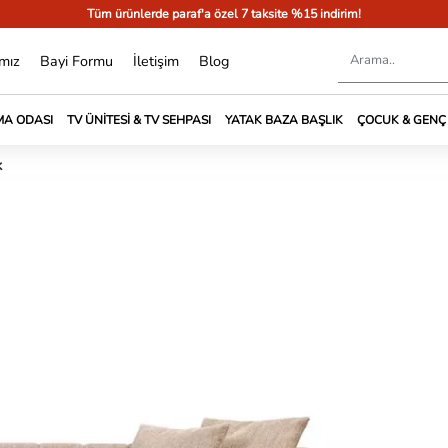
Tüm ürünlerde paraf'a özel 7 taksite %15 indirim!
mız
Bayi Formu
İletişim
Blog
A ODASI
TV ÜNITESI & TV SEHPASI
YATAK BAZA BAŞLIK
ÇOCUK & GENÇ
k