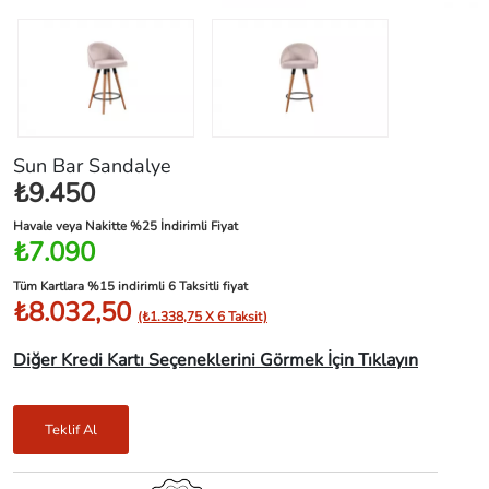
Sun Bar Sandalye
₺9.450
Havale veya Nakitte %25 İndirimli Fiyat
₺7.090
Tüm Kartlara %15 indirimli 6 Taksitli fiyat
₺8.032,50
(₺1.338,75 X 6 Taksit)
Diğer Kredi Kartı Seçeneklerini Görmek İçin Tıklayın
Teklif Al