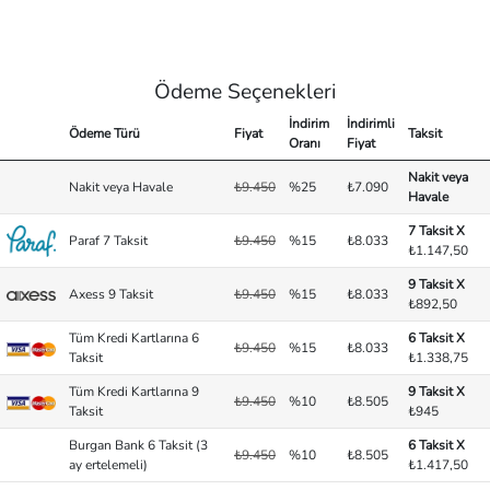
Ödeme Seçenekleri
İndirim
İndirimli
Ödeme Türü
Fiyat
Taksit
Oranı
Fiyat
Nakit veya
Nakit veya Havale
₺9.450
%25
₺7.090
Havale
7 Taksit X
Paraf 7 Taksit
₺9.450
%15
₺8.033
₺1.147,50
9 Taksit X
Axess 9 Taksit
₺9.450
%15
₺8.033
₺892,50
Tüm Kredi Kartlarına 6
6 Taksit X
₺9.450
%15
₺8.033
Taksit
₺1.338,75
Tüm Kredi Kartlarına 9
9 Taksit X
₺9.450
%10
₺8.505
Taksit
₺945
Burgan Bank 6 Taksit (3
6 Taksit X
₺9.450
%10
₺8.505
ay ertelemeli)
₺1.417,50