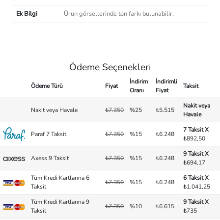
Ek Bilgi
Ürün görsellerinde ton farkı bulunabilir.
Ödeme Seçenekleri
İndirim
İndirimli
Ödeme Türü
Fiyat
Taksit
Oranı
Fiyat
Nakit veya
Nakit veya Havale
₺7.350
%25
₺5.515
Havale
7 Taksit X
Paraf 7 Taksit
₺7.350
%15
₺6.248
₺892,50
9 Taksit X
Axess 9 Taksit
₺7.350
%15
₺6.248
₺694,17
Tüm Kredi Kartlarına 6
6 Taksit X
₺7.350
%15
₺6.248
Taksit
₺1.041,25
Tüm Kredi Kartlarına 9
9 Taksit X
₺7.350
%10
₺6.615
Taksit
₺735