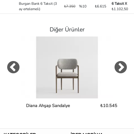
Burgan Bank 6 Taksit (3
6 Taksit X
₺7.350
%10
₺6.615
ay ertelemeli)
₺1.102,50
Diğer Ürünler
Diana Ahşap Sandalye
₺10.545
Mon