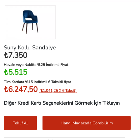
Suny Kollu Sandalye
₺7.350
Havale veya Nakitte %25 İndirimli Fiyat
₺5.515
Tüm Kartlara %15 indirimli 6 Taksitli fiyat
₺6.247,50
(₺1.041,25 X 6 Taksit)
Diğer Kredi Kartı Seçeneklerini Görmek İçin Tıklayın
Teklif Al
Hangi Mağazada Görebilirim