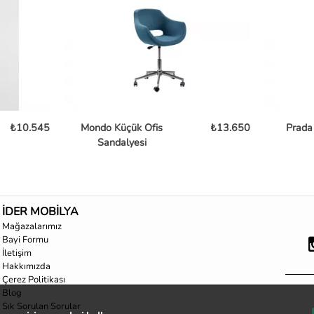
₺10.545
Mondo Küçük Ofis
₺13.650
Prada
Sandalyesi
İDER MOBİLYA
Mağazalarımız
Bayi Formu
İletişim
Hakkımızda
Çerez Politikası
Blog
Sık Sorulan Sorular