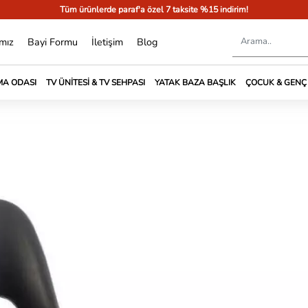
Tüm ürünlerde paraf'a özel 7 taksite %15 indirim!
mız
Bayi Formu
İletişim
Blog
A ODASI
TV ÜNITESI & TV SEHPASI
YATAK BAZA BAŞLIK
ÇOCUK & GENÇ