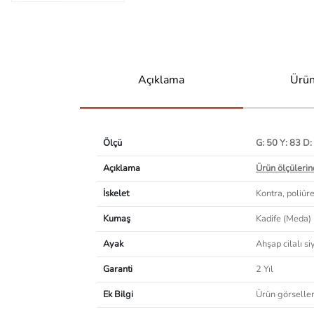
Açıklama
Ürün
Ölçü
G: 50 Y: 83 D:
Açıklama
Ürün ölçülerind
İskelet
Kontra, poliür
Kumaş
Kadife (Meda)
Ayak
Ahşap cilalı si
Garanti
2 Yıl
Ek Bilgi
Ürün görselleri