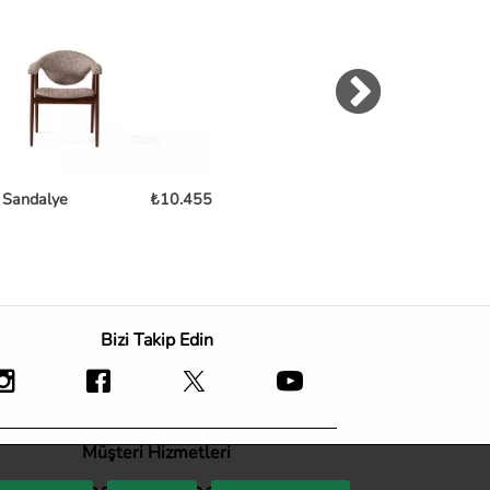
 Sandalye
₺10.455
Noble Sandalye
₺
Bizi Takip Edin
Müşteri Hizmetleri