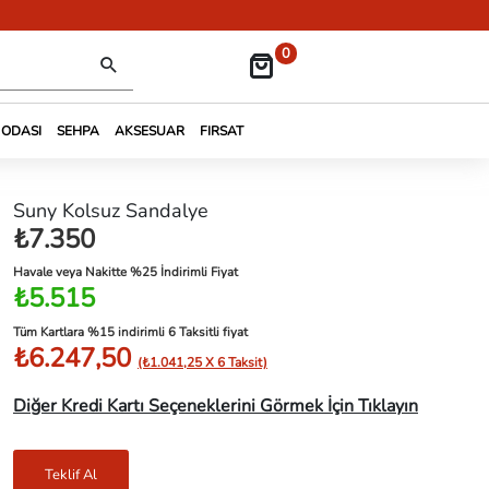
0
 ODASI
SEHPA
AKSESUAR
FIRSAT
Suny Kolsuz Sandalye
₺7.350
Havale veya Nakitte %25 İndirimli Fiyat
₺5.515
Tüm Kartlara %15 indirimli 6 Taksitli fiyat
₺6.247,50
(₺1.041,25 X 6 Taksit)
Diğer Kredi Kartı Seçeneklerini Görmek İçin Tıklayın
Teklif Al