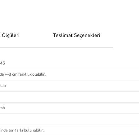
 Ölçüleri
Teslimat Seçenekleri
 45
e +-3 cm farklılık olabilir.
etan
yah
nde ton farkı bulunabilir.