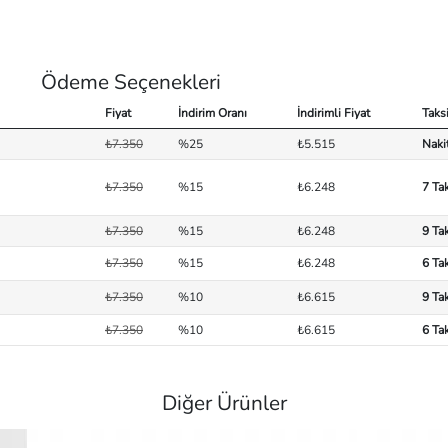
Ödeme Seçenekleri
Fiyat
İndirim Oranı
İndirimli Fiyat
Taksi
₺7.350
%25
₺5.515
Naki
₺7.350
%15
₺6.248
7 Ta
₺7.350
%15
₺6.248
9 Ta
₺7.350
%15
₺6.248
6 Ta
₺7.350
%10
₺6.615
9 Ta
₺7.350
%10
₺6.615
6 Ta
Diğer Ürünler