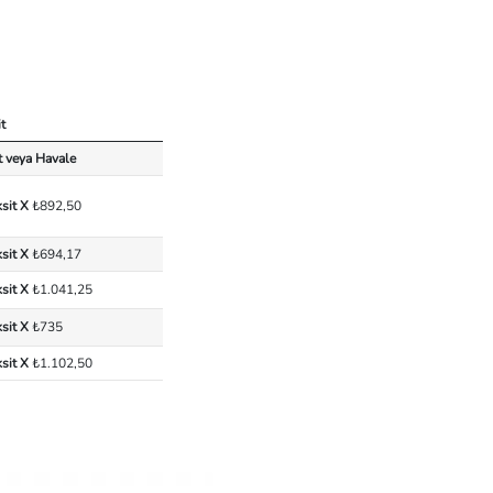
t
t veya Havale
ksit X
₺892,50
ksit X
₺694,17
ksit X
₺1.041,25
ksit X
₺735
ksit X
₺1.102,50