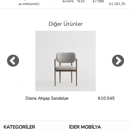
₺7.875
%10
₺7.088
ay ertelemeli)
₺1.181,25
Diğer Ürünler
Diana Ahşap Sandalye
₺10.545
Mon
KATEGORİLER
İDER MOBİLYA