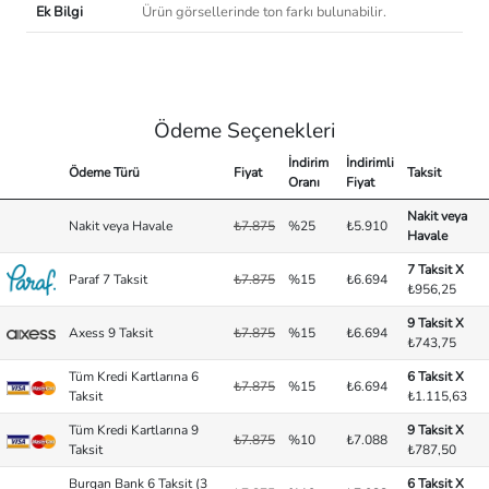
Ek Bilgi
Ürün görsellerinde ton farkı bulunabilir.
Ödeme Seçenekleri
İndirim
İndirimli
Ödeme Türü
Fiyat
Taksit
Oranı
Fiyat
Nakit veya
Nakit veya Havale
₺7.875
%25
₺5.910
Havale
7 Taksit X
Paraf 7 Taksit
₺7.875
%15
₺6.694
₺956,25
9 Taksit X
Axess 9 Taksit
₺7.875
%15
₺6.694
₺743,75
Tüm Kredi Kartlarına 6
6 Taksit X
₺7.875
%15
₺6.694
Taksit
₺1.115,63
Tüm Kredi Kartlarına 9
9 Taksit X
₺7.875
%10
₺7.088
Taksit
₺787,50
Burgan Bank 6 Taksit (3
6 Taksit X