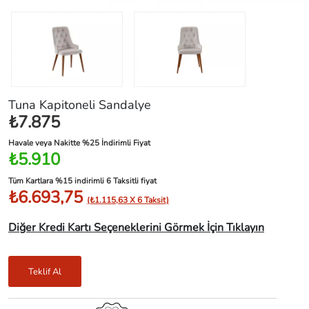
Tuna Kapitoneli Sandalye
₺7.875
Havale veya Nakitte %25 İndirimli Fiyat
₺5.910
Tüm Kartlara %15 indirimli 6 Taksitli fiyat
₺6.693,75
(₺1.115,63 X 6 Taksit)
Diğer Kredi Kartı Seçeneklerini Görmek İçin Tıklayın
Teklif Al