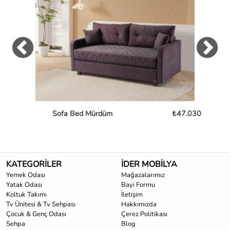
Sofa Bed Mürdüm
₺47.030
L
KATEGORİLER
İDER MOBİLYA
Yemek Odası
Mağazalarımız
Yatak Odası
Bayi Formu
Koltuk Takımı
İletişim
Tv Ünitesi & Tv Sehpası
Hakkımızda
Çocuk & Genç Odası
Çerez Politikası
Sehpa
Blog