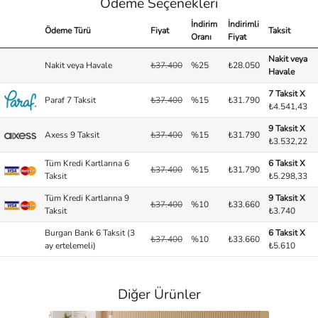
Ödeme Seçenekleri
İndirim
İndirimli
Ödeme Türü
Fiyat
Taksit
Oranı
Fiyat
Nakit veya
Nakit veya Havale
₺37.400
%25
₺28.050
Havale
7 Taksit X
Paraf 7 Taksit
₺37.400
%15
₺31.790
₺4.541,43
9 Taksit X
Axess 9 Taksit
₺37.400
%15
₺31.790
₺3.532,22
Tüm Kredi Kartlarına 6
6 Taksit X
₺37.400
%15
₺31.790
Taksit
₺5.298,33
Tüm Kredi Kartlarına 9
9 Taksit X
₺37.400
%10
₺33.660
Taksit
₺3.740
Burgan Bank 6 Taksit (3
6 Taksit X
₺37.400
%10
₺33.660
ay ertelemeli)
₺5.610
Diğer Ürünler