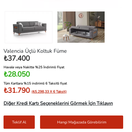
Valencia Üçlü Koltuk Füme
₺37.400
Havale veya Nakitte %25 İndirimli Fiyat
₺28.050
Tüm Kartlara %15 indirimli 6 Taksitli fiyat
₺31.790
(₺5.298,33 X 6 Taksit)
Diğer Kredi Kartı Seçeneklerini Görmek İçin Tıklayın
Teklif Al
Hangi Mağazada Görebilirim