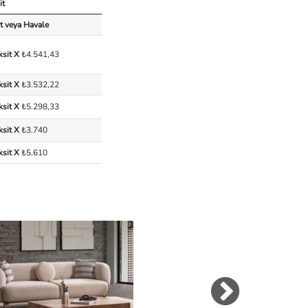
it
t veya Havale
ksit X
₺4.541,43
ksit X
₺3.532,22
ksit X
₺5.298,33
ksit X
₺3.740
ksit X
₺5.610