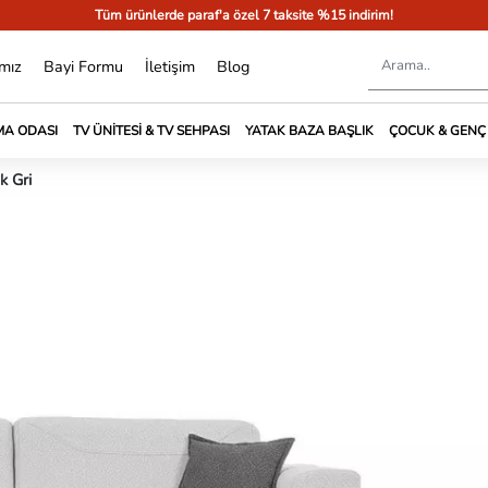
Tüm ürünlerde paraf'a özel 7 taksite %15 indirim!
mız
Bayi Formu
İletişim
Blog
A ODASI
TV ÜNITESI & TV SEHPASI
YATAK BAZA BAŞLIK
ÇOCUK & GENÇ
k Gri