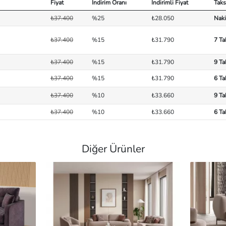
Fiyat
İndirim Oranı
İndirimli Fiyat
Taks
₺37.400
%25
₺28.050
Naki
₺37.400
%15
₺31.790
7 Ta
₺37.400
%15
₺31.790
9 Ta
₺37.400
%15
₺31.790
6 Ta
₺37.400
%10
₺33.660
9 Ta
₺37.400
%10
₺33.660
6 Ta
Diğer Ürünler