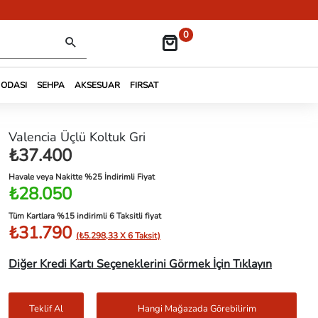
0
 ODASI
SEHPA
AKSESUAR
FIRSAT
Valencia Üçlü Koltuk Gri
₺37.400
Havale veya Nakitte %25 İndirimli Fiyat
₺28.050
Tüm Kartlara %15 indirimli 6 Taksitli fiyat
₺31.790
(₺5.298,33 X 6 Taksit)
Diğer Kredi Kartı Seçeneklerini Görmek İçin Tıklayın
Teklif Al
Hangi Mağazada Görebilirim