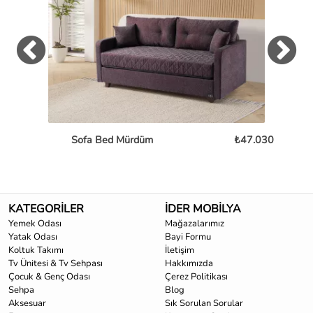
Sofa Bed Mürdüm
₺47.030
L
KATEGORİLER
İDER MOBİLYA
Yemek Odası
Mağazalarımız
Yatak Odası
Bayi Formu
Koltuk Takımı
İletişim
Tv Ünitesi & Tv Sehpası
Hakkımızda
Çocuk & Genç Odası
Çerez Politikası
Sehpa
Blog
Aksesuar
Sık Sorulan Sorular