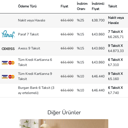
İndirim
İndirimli
Ödeme Türü
Fiyat
Taksit
Oranı
Fiyat
Nakit veya
Nakit veya Havale
₺51.600
%25
₺38.700
Havale
7 Taksit X
Paraf 7 Taksit
₺51.600
%15
₺43.860
₺6.265,71
9 Taksit X
Axess 9 Taksit
₺51.600
%15
₺43.860
₺4.873,33
Tüm Kredi Kartlarına 6
6 Taksit X
₺51.600
%15
₺43.860
Taksit
₺7.310
Tüm Kredi Kartlarına 9
9 Taksit X
₺51.600
%10
₺46.440
Taksit
₺5.160
Burgan Bank 6 Taksit (3
6 Taksit X
₺51.600
%10
₺46.440
ay ertelemeli)
₺7.740
Diğer Ürünler