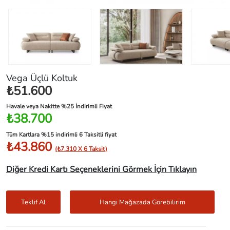
Vega Üçlü Koltuk
₺51.600
Havale veya Nakitte %25 İndirimli Fiyat
₺38.700
Tüm Kartlara %15 indirimli 6 Taksitli fiyat
₺43.860
(₺7.310 X 6 Taksit)
Diğer Kredi Kartı Seçeneklerini Görmek İçin Tıklayın
Teklif Al
Hangi Mağazada Görebilirim