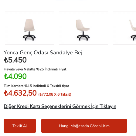
Yonca Genç Odası Sandalye Bej
₺5.450
Havale veya Nakitte %25 İndirimli Fiyat
₺4.090
Tüm Kartlara %15 indirimli 6 Taksitli fiyat
₺4.632,50
(₺772,08 X 6 Taksit)
Diğer Kredi Kartı Seçeneklerini Görmek İçin Tıklayın
Teklif Al
Hangi Mağazada Görebilirim