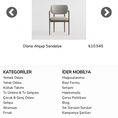
Diana Ahşap Sandalye
₺10.545
Mon
KATEGORİLER
İDER MOBİLYA
Yemek Odası
Mağazalarımız
Yatak Odası
Bayi Formu
Koltuk Takımı
İletişim
Tv Ünitesi & Tv Sehpası
Hakkımızda
Çocuk & Genç Odası
Çerez Politikası
Sehpa
Blog
Aksesuar
Sık Sorulan Sorular
Fırsat
Kampanya Şartları