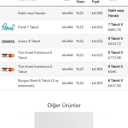
Oranı
Fiyat
Nakit veya
Nakit veya Havale
₺5.450
%25
₺4.090
Havale
7 Taksit X
Paraf 7 Taksit
₺5.450
%15
₺4.633
₺661,79
9 Taksit X
Axess 9 Taksit
₺5.450
%15
₺4.633
₺514,72
Tüm Kredi Kartlarına 6
6 Taksit X
₺5.450
%15
₺4.633
Taksit
₺772,08
Tüm Kredi Kartlarına 9
9 Taksit X
₺5.450
%10
₺4.905
Taksit
₺545
Burgan Bank 6 Taksit (3 ay
6 Taksit X
₺5.450
%10
₺4.905
ertelemeli)
₺817,50
Diğer Ürünler