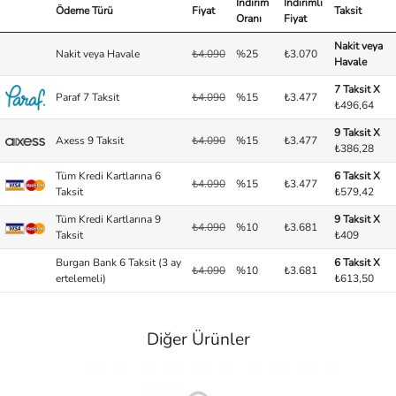
İndirim
İndirimli
Ödeme Türü
Fiyat
Taksit
Oranı
Fiyat
Nakit veya
Nakit veya Havale
₺4.090
%25
₺3.070
Havale
7 Taksit X
Paraf 7 Taksit
₺4.090
%15
₺3.477
₺496,64
9 Taksit X
Axess 9 Taksit
₺4.090
%15
₺3.477
₺386,28
Tüm Kredi Kartlarına 6
6 Taksit X
₺4.090
%15
₺3.477
Taksit
₺579,42
Tüm Kredi Kartlarına 9
9 Taksit X
₺4.090
%10
₺3.681
Taksit
₺409
Burgan Bank 6 Taksit (3 ay
6 Taksit X
₺4.090
%10
₺3.681
ertelemeli)
₺613,50
Diğer Ürünler