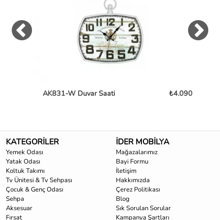
AK831-W Duvar Saati
₺4.090
TG
KATEGORİLER
İDER MOBİLYA
Yemek Odası
Mağazalarımız
Yatak Odası
Bayi Formu
Koltuk Takımı
İletişim
Tv Ünitesi & Tv Sehpası
Hakkımızda
Çocuk & Genç Odası
Çerez Politikası
Sehpa
Blog
Aksesuar
Sık Sorulan Sorular
Fırsat
Kampanya Şartları