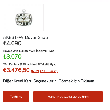
AK831-W Duvar Saati
₺4.090
Havale veya Nakitte %25 İndirimli Fiyat
₺3.070
Tüm Kartlara %15 indirimli 6 Taksitli fiyat
₺3.476,50
(₺579,42 X 6 Taksit)
Diğer Kredi Kartı Seçeneklerini Görmek İçin Tıklayın
Teklif Al
Hangi Mağazada Görebilirim