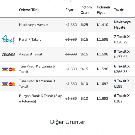
İndirim
İndirimli
Ödeme Türü
Fiyat
Taksit
Oranı
Fiyat
Nakit veya
Nakit veya Havale
₺1.880
%25
₺1.410
Havale
7 Taksit X
Paraf 7 Taksit
₺1.880
%15
₺1.598
₺228,29
9 Taksit X
Axess 9 Taksit
₺1.880
%15
₺1.598
₺177,56
Tüm Kredi Kartlarına 6
6 Taksit X
₺1.880
%15
₺1.598
Taksit
₺266,33
Tüm Kredi Kartlarına 9
9 Taksit X
₺1.880
%10
₺1.692
Taksit
₺188
Burgan Bank 6 Taksit (3 ay
6 Taksit X
₺1.880
%10
₺1.692
ertelemeli)
₺282
Diğer Ürünler