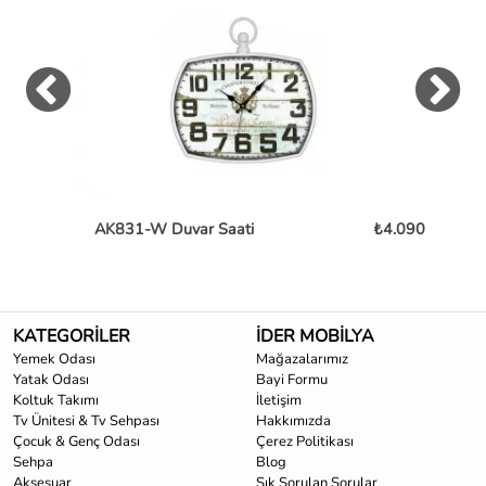
AK831-W Duvar Saati
₺4.090
TG
KATEGORİLER
İDER MOBİLYA
Yemek Odası
Mağazalarımız
Yatak Odası
Bayi Formu
Koltuk Takımı
İletişim
Tv Ünitesi & Tv Sehpası
Hakkımızda
Çocuk & Genç Odası
Çerez Politikası
Sehpa
Blog
Aksesuar
Sık Sorulan Sorular