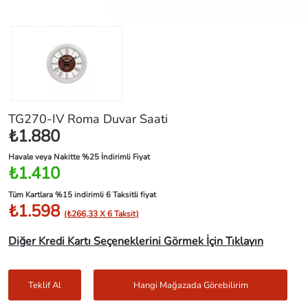
TG270-IV Roma Duvar Saati
₺1.880
Havale veya Nakitte %25 İndirimli Fiyat
₺1.410
Tüm Kartlara %15 indirimli 6 Taksitli fiyat
₺1.598
(₺266,33 X 6 Taksit)
Diğer Kredi Kartı Seçeneklerini Görmek İçin Tıklayın
Teklif Al
Hangi Mağazada Görebilirim