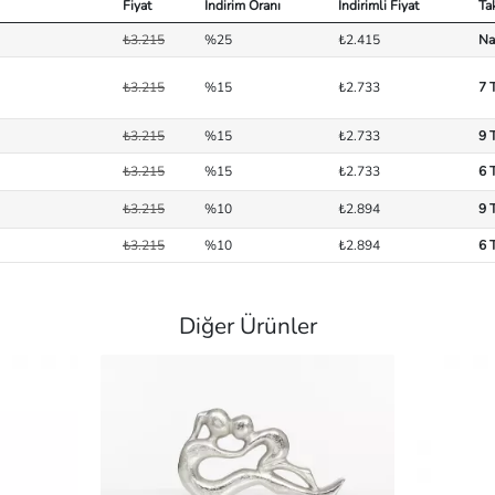
Fiyat
İndirim Oranı
İndirimli Fiyat
Ta
₺3.215
%25
₺2.415
Na
₺3.215
%15
₺2.733
7 
₺3.215
%15
₺2.733
9 
₺3.215
%15
₺2.733
6 
₺3.215
%10
₺2.894
9 
₺3.215
%10
₺2.894
6 
Diğer Ürünler