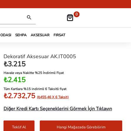
0
 ODASI
SEHPA
AKSESUAR
FIRSAT
Dekoratif Aksesuar AK.IT0005
₺3.215
Havale veya Nakitte %25 İndirimli Fiyat
₺2.415
Tüm Kartlara %15 indirimli 6 Taksitli fiyat
₺2.732,75
(₺455,46 X 6 Taksit)
Diğer Kredi Kartı Seçeneklerini Görmek İçin Tıklayın
Teklif Al
Hangi Mağazada Görebilirim