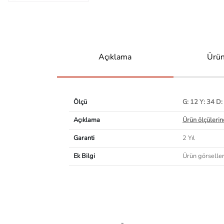
Açıklama
Ürün
Ölçü
G: 12 Y: 34 D:
Açıklama
Ürün ölçülerind
Garanti
2 Yıl
Ek Bilgi
Ürün görselleri