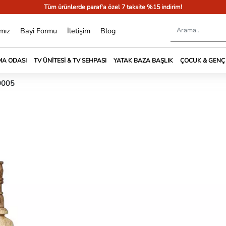
Tüm ürünlerde paraf'a özel 7 taksite %15 indirim!
mız
Bayi Formu
İletişim
Blog
A ODASI
TV ÜNITESI & TV SEHPASI
YATAK BAZA BAŞLIK
ÇOCUK & GENÇ
T0005