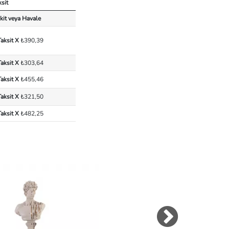
ksit
kit veya Havale
Taksit X
₺390,39
Taksit X
₺303,64
Taksit X
₺455,46
Taksit X
₺321,50
Taksit X
₺482,25