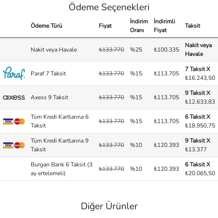
Ödeme Seçenekleri
İndirim
İndirimli
Ödeme Türü
Fiyat
Taksit
Oranı
Fiyat
Nakit veya
Nakit veya Havale
₺133.770
%25
₺100.335
Havale
7 Taksit X
Paraf 7 Taksit
₺133.770
%15
₺113.705
₺16.243,50
9 Taksit X
Axess 9 Taksit
₺133.770
%15
₺113.705
₺12.633,83
Tüm Kredi Kartlarına 6
6 Taksit X
₺133.770
%15
₺113.705
Taksit
₺18.950,75
Tüm Kredi Kartlarına 9
9 Taksit X
₺133.770
%10
₺120.393
Taksit
₺13.377
Burgan Bank 6 Taksit (3
6 Taksit X
₺133.770
%10
₺120.393
ay ertelemeli)
₺20.065,50
Diğer Ürünler