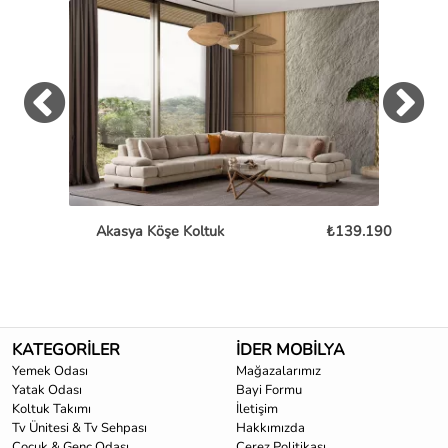
Akasya Köşe Koltuk
₺139.190
A
KATEGORİLER
İDER MOBİLYA
Yemek Odası
Mağazalarımız
Yatak Odası
Bayi Formu
Koltuk Takımı
İletişim
Tv Ünitesi & Tv Sehpası
Hakkımızda
Çocuk & Genç Odası
Çerez Politikası