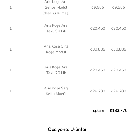
Aris Köşe Ara
1
Sehpa Modül
₺9.585
₺9.585
(desenli Kumaş)
Aris Köşe Ara
1
₺20.450
₺20.450
Tekli 90 Lık
Aris Köşe Orta
1
₺30.885
₺30.885
Köşe Modül
Aris Köşe Ara
1
₺20.450
₺20.450
Tekli 70 Lik
Aris Köşe Sağ
1
₺26.200
₺26.200
Kollu Modül
Toplam
₺133.770
Opsiyonel Ürünler