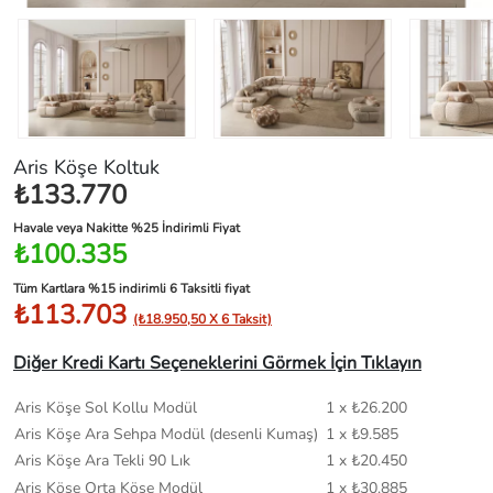
Aris Köşe Koltuk
₺133.770
Havale veya Nakitte %25 İndirimli Fiyat
₺100.335
Tüm Kartlara %15 indirimli 6 Taksitli fiyat
₺113.703
(₺18.950,50 X 6 Taksit)
Diğer Kredi Kartı Seçeneklerini Görmek İçin Tıklayın
Aris Köşe Sol Kollu Modül
1 x ₺26.200
Aris Köşe Ara Sehpa Modül (desenli Kumaş)
1 x ₺9.585
Aris Köşe Ara Tekli 90 Lık
1 x ₺20.450
Aris Köşe Orta Köşe Modül
1 x ₺30.885