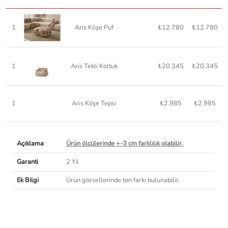
1
Aris Köşe Puf
₺12.780
₺12.780
1
Aris Tekli Koltuk
₺20.345
₺20.345
1
Aris Köşe Tepsi
₺2.985
₺2.985
Açıklama
Ürün ölçülerinde +-3 cm farklılık olabilir.
Garanti
2 Yıl
Ek Bilgi
Ürün görsellerinde ton farkı bulunabilir.