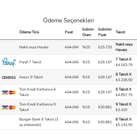
Ödeme Seçenekleri
İndirim
İndirimli
Ödeme Türü
Fiyat
Taksit
Oranı
Fiyat
Nakit veya
Nakit veya Havale
₺34.290
%25
₺25.720
Havale
7 Taksit X
Paraf 7 Taksit
₺34.290
%15
₺29.147
₺4.163,79
9 Taksit X
Axess 9 Taksit
₺34.290
%15
₺29.147
₺3.238,50
Tüm Kredi Kartlarına 6
6 Taksit X
₺34.290
%15
₺29.147
Taksit
₺4.857,75
Tüm Kredi Kartlarına 9
9 Taksit X
₺34.290
%10
₺30.861
Taksit
₺3.429
Burgan Bank 6 Taksit (3
6 Taksit X
₺34.290
%10
₺30.861
ay ertelemeli)
₺5.143,50