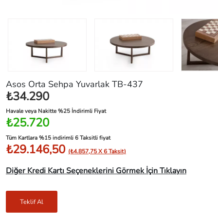
Asos Orta Sehpa Yuvarlak TB-437
₺34.290
Havale veya Nakitte %25 İndirimli Fiyat
₺25.720
Tüm Kartlara %15 indirimli 6 Taksitli fiyat
₺29.146,50
(₺4.857,75 X 6 Taksit)
Diğer Kredi Kartı Seçeneklerini Görmek İçin Tıklayın
Teklif Al