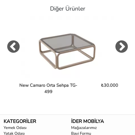
Diğer Ürünler
New Camaro Orta Sehpa TG-
₺30.000
Bent
499
KATEGORİLER
İDER MOBİLYA
Yemek Odası
Mağazalarımız
Yatak Odası
Bayi Formu