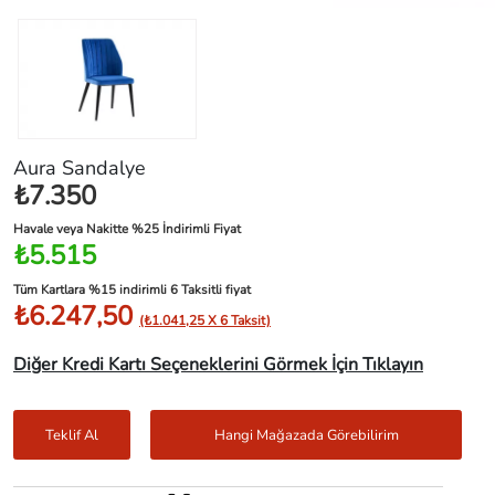
Aura Sandalye
₺7.350
Havale veya Nakitte %25 İndirimli Fiyat
₺5.515
Tüm Kartlara %15 indirimli 6 Taksitli fiyat
₺6.247,50
(₺1.041,25 X 6 Taksit)
Diğer Kredi Kartı Seçeneklerini Görmek İçin Tıklayın
Teklif Al
Hangi Mağazada Görebilirim