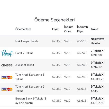
Ödeme Seçenekleri
İndirim
İndirimli
Ödeme Türü
Fiyat
Taksit
Oranı
Fiyat
Nakit veya
Nakit veya Havale
₺7.350
%25
₺5.515
Havale
7 Taksit X
Paraf 7 Taksit
₺7.350
%15
₺6.248
₺892,50
9 Taksit X
Axess 9 Taksit
₺7.350
%15
₺6.248
₺694,17
Tüm Kredi Kartlarına 6
6 Taksit X
₺7.350
%15
₺6.248
Taksit
₺1.041,25
Tüm Kredi Kartlarına 9
9 Taksit X
₺7.350
%10
₺6.615
Taksit
₺735
Burgan Bank 6 Taksit (3
6 Taksit X
₺7.350
%10
₺6.615
ay ertelemeli)
₺1.102,50