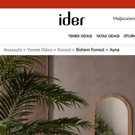
Mağazaları
YEMEK ODASI
YATAK ODASI
OTURM
Anasayfa
>
Yemek Odası
>
Konsol
>
Bohem Konsol + Ayna