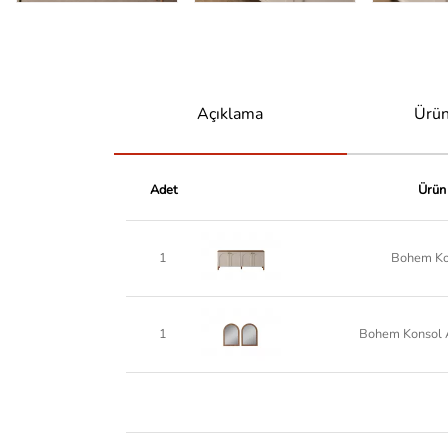
Açıklama
Ürün
Adet
Ürün
1
Bohem Ko
1
Bohem Konsol Ay