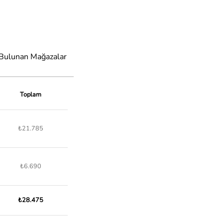
 Bulunan Mağazalar
Toplam
₺21.785
₺6.690
₺28.475