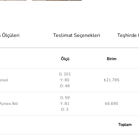
 Ölçüleri
Teslimat Seçenekleri
Teşhirde
Ölçü
Birim
G: 201
nsol
Y: 80
₺21.785
D: 48
G: 59
nası İkili
Y: 81
₺6.690
D: 3
Toplam