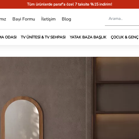
Tüm ürünlerde paraf'a özel 7 taksite %15 indirim!
mız
Bayi Formu
İletişim
Blog
A ODASI
TV ÜNITESI & TV SEHPASI
YATAK BAZA BAŞLIK
ÇOCUK & GENÇ