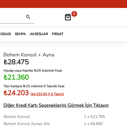
0
 ODASI
SEHPA
AKSESUAR
FIRSAT
Bohem Konsol + Ayna
₺28.475
Havale veya Nakitte %25 İndirimli Fiyat
₺21.360
Tüm Kartlara %15 indirimli 6 Taksitli fiyat
₺24.203
(₺4.033,83 X 6 Taksit)
Diğer Kredi Kartı Seçeneklerini Görmek İçin Tıklayın
Bohem Konsol
1 x ₺21.785
Bohem Konsol Aynası İkili
1 x ₺6.690