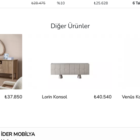
₺28.475
%10
₺25.628
6 Ta
Diğer Ürünler
₺37.850
Lorin Konsol
₺40.540
Venüs K
İDER MOBİLYA