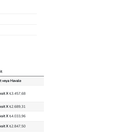
it
t veya Havale
ksit X
₺3.457,68
ksit X
₺2.689,31
ksit X
₺4.033,96
ksit X
₺2.847,50