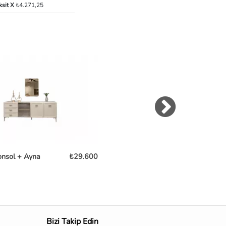
ksit X
₺4.271,25
onsol + Ayna
₺29.600
Clara Konsol
₺36
Bizi Takip Edin