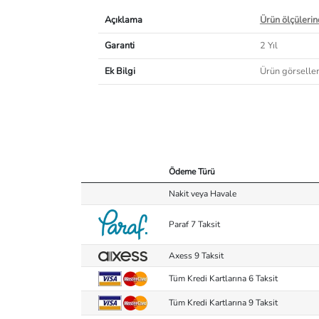
Açıklama
Ürün ölçülerind
Garanti
2 Yıl
Ek Bilgi
Ürün görselleri
Ödeme Türü
Nakit veya Havale
Paraf 7 Taksit
Axess 9 Taksit
Tüm Kredi Kartlarına 6 Taksit
Tüm Kredi Kartlarına 9 Taksit