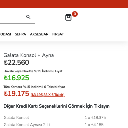
0
 ODASI
SEHPA
AKSESUAR
FIRSAT
Galata Konsol + Ayna
₺22.560
Havale veya Nakitte %25 İndirimli Fiyat
₺16.925
Tüm Kartlara %15 indirimli 6 Taksitli fiyat
₺19.175
(₺3.195,83 X 6 Taksit)
Diğer Kredi Kartı Seçeneklerini Görmek İçin Tıklayın
Galata Konsol
1 x ₺18.375
Galata Konsol Aynası 2 Li
1 x ₺4.185