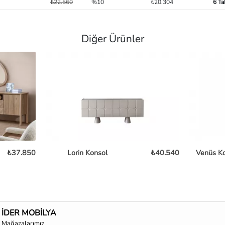
₺22.560
%10
₺20.304
6 Ta
Diğer Ürünler
₺37.850
Lorin Konsol
₺40.540
Venüs K
İDER MOBİLYA
Mağazalarımız