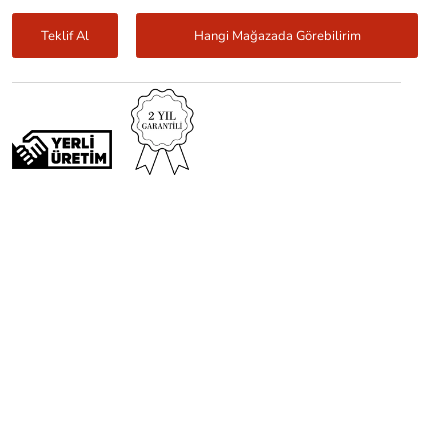
Teklif Al
Hangi Mağazada Görebilirim