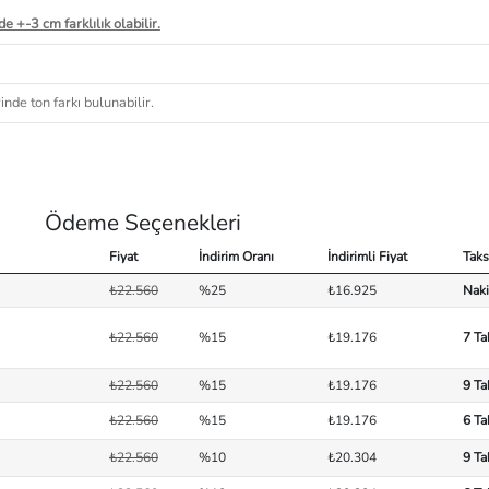
e +-3 cm farklılık olabilir.
nde ton farkı bulunabilir.
Ödeme Seçenekleri
Fiyat
İndirim Oranı
İndirimli Fiyat
Taks
₺22.560
%25
₺16.925
Naki
₺22.560
%15
₺19.176
7 Ta
₺22.560
%15
₺19.176
9 Ta
₺22.560
%15
₺19.176
6 Ta
₺22.560
%10
₺20.304
9 Ta