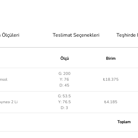
 Ölçüleri
Teslimat Seçenekleri
Teşhirde
Ölçü
Birim
G: 200
nsol
Y: 76
₺18.375
D: 45
G: 53.5
ynası 2 Li
Y: 76.5
₺4.185
D: 3
Toplam