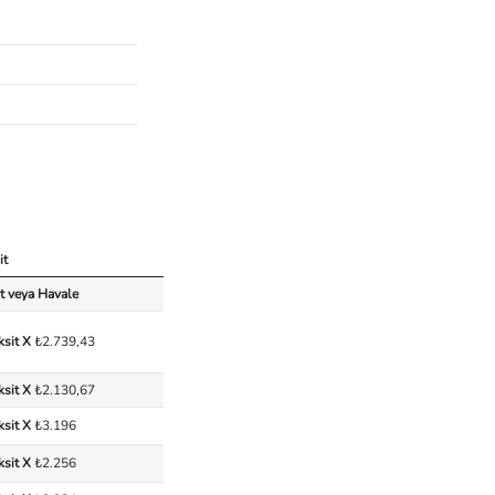
it
t veya Havale
ksit X
₺2.739,43
ksit X
₺2.130,67
ksit X
₺3.196
ksit X
₺2.256