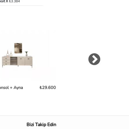
ksit X
₺3.384
onsol + Ayna
₺29.600
Clara Konsol
₺36
Bizi Takip Edin