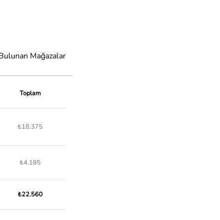
 Bulunan Mağazalar
Toplam
₺18.375
₺4.185
₺22.560