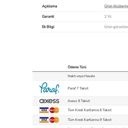
Açıklama
Ürün ölçülerind
Garanti
2 Yıl
Ek Bilgi
Ürün görselleri
Ödeme Türü
Nakit veya Havale
Paraf 7 Taksit
Axess 9 Taksit
Tüm Kredi Kartlarına 6 Taksit
Tüm Kredi Kartlarına 9 Taksit