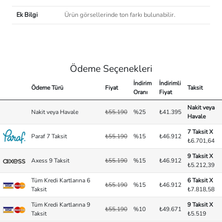
Ek Bilgi
Ürün görsellerinde ton farkı bulunabilir.
Ödeme Seçenekleri
İndirim
İndirimli
Ödeme Türü
Fiyat
Taksit
Oranı
Fiyat
Nakit veya
Nakit veya Havale
₺55.190
%25
₺41.395
Havale
7 Taksit X
Paraf 7 Taksit
₺55.190
%15
₺46.912
₺6.701,64
9 Taksit X
Axess 9 Taksit
₺55.190
%15
₺46.912
₺5.212,39
Tüm Kredi Kartlarına 6
6 Taksit X
₺55.190
%15
₺46.912
Taksit
₺7.818,58
Tüm Kredi Kartlarına 9
9 Taksit X
₺55.190
%10
₺49.671
Taksit
₺5.519