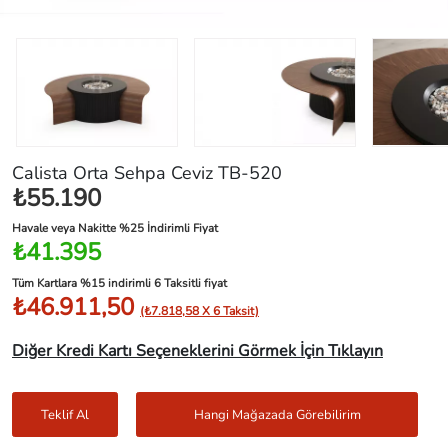
Calista Orta Sehpa Ceviz TB-520
₺55.190
Havale veya Nakitte %25 İndirimli Fiyat
₺41.395
Tüm Kartlara %15 indirimli 6 Taksitli fiyat
₺46.911,50
(₺7.818,58 X 6 Taksit)
Diğer Kredi Kartı Seçeneklerini Görmek İçin Tıklayın
Teklif Al
Hangi Mağazada Görebilirim