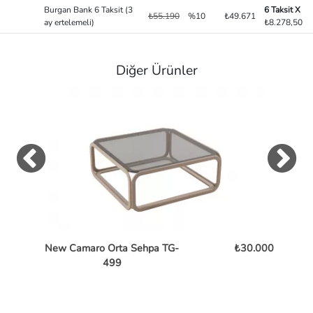
Burgan Bank 6 Taksit (3
6 Taksit X
₺55.190
%10
₺49.671
ay ertelemeli)
₺8.278,50
Diğer Ürünler
New Camaro Orta Sehpa TG-
₺30.000
Bent
499