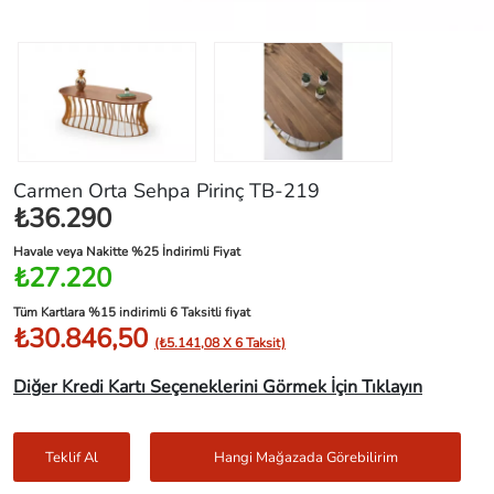
Carmen Orta Sehpa Pirinç TB-219
₺36.290
Havale veya Nakitte %25 İndirimli Fiyat
₺27.220
Tüm Kartlara %15 indirimli 6 Taksitli fiyat
₺30.846,50
(₺5.141,08 X 6 Taksit)
Diğer Kredi Kartı Seçeneklerini Görmek İçin Tıklayın
Teklif Al
Hangi Mağazada Görebilirim