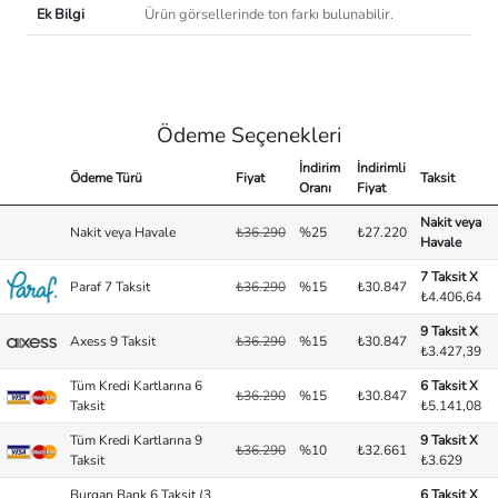
Ek Bilgi
Ürün görsellerinde ton farkı bulunabilir.
Ödeme Seçenekleri
İndirim
İndirimli
Ödeme Türü
Fiyat
Taksit
Oranı
Fiyat
Nakit veya
Nakit veya Havale
₺36.290
%25
₺27.220
Havale
7 Taksit X
Paraf 7 Taksit
₺36.290
%15
₺30.847
₺4.406,64
9 Taksit X
Axess 9 Taksit
₺36.290
%15
₺30.847
₺3.427,39
Tüm Kredi Kartlarına 6
6 Taksit X
₺36.290
%15
₺30.847
Taksit
₺5.141,08
Tüm Kredi Kartlarına 9
9 Taksit X
₺36.290
%10
₺32.661
Taksit
₺3.629
Burgan Bank 6 Taksit (3
6 Taksit X