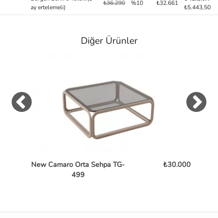
₺36.290
%10
₺32.661
ay ertelemeli)
₺5.443,50
Diğer Ürünler
New Camaro Orta Sehpa TG-
₺30.000
Bent
499