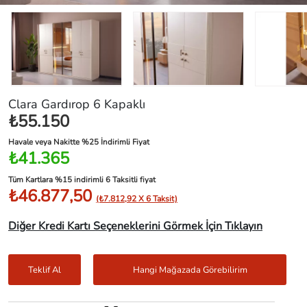
Clara Gardırop 6 Kapaklı
₺55.150
Havale veya Nakitte %25 İndirimli Fiyat
₺41.365
Tüm Kartlara %15 indirimli 6 Taksitli fiyat
₺46.877,50
(₺7.812,92 X 6 Taksit)
Diğer Kredi Kartı Seçeneklerini Görmek İçin Tıklayın
Teklif Al
Hangi Mağazada Görebilirim