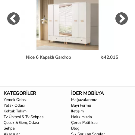
Nice 6 Kapaklı Gardrop
₺42.015
To
KATEGORİLER
İDER MOBİLYA
Yemek Odası
Mağazalarımız
Yatak Odası
Bayi Formu
Koltuk Takımı
İletişim
Tv Ünitesi & Tv Sehpası
Hakkımızda
Çocuk & Genç Odası
Çerez Politikası
Sehpa
Blog
Aksesuar
Sık Sorulan Sorular