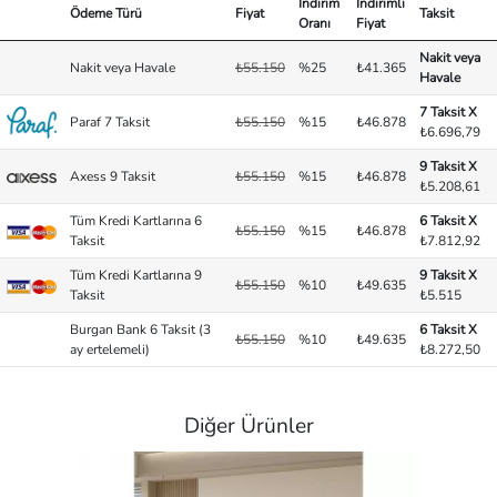
İndirim
İndirimli
Ödeme Türü
Fiyat
Taksit
Oranı
Fiyat
Nakit veya
Nakit veya Havale
₺55.150
%25
₺41.365
Havale
7 Taksit X
Paraf 7 Taksit
₺55.150
%15
₺46.878
₺6.696,79
9 Taksit X
Axess 9 Taksit
₺55.150
%15
₺46.878
₺5.208,61
Tüm Kredi Kartlarına 6
6 Taksit X
₺55.150
%15
₺46.878
Taksit
₺7.812,92
Tüm Kredi Kartlarına 9
9 Taksit X
₺55.150
%10
₺49.635
Taksit
₺5.515
Burgan Bank 6 Taksit (3
6 Taksit X
₺55.150
%10
₺49.635
ay ertelemeli)
₺8.272,50
Diğer Ürünler