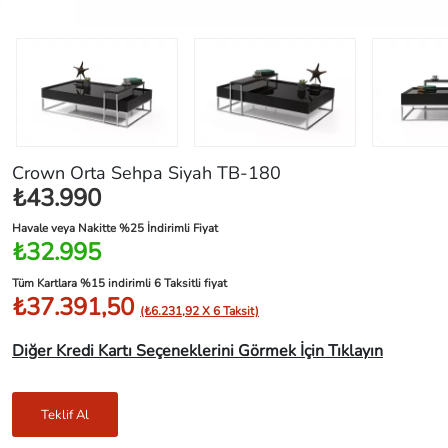
Crown Orta Sehpa Siyah TB-180
₺43.990
Havale veya Nakitte %25 İndirimli Fiyat
₺32.995
Tüm Kartlara %15 indirimli 6 Taksitli fiyat
₺37.391,50
(₺6.231,92 X 6 Taksit)
Diğer Kredi Kartı Seçeneklerini Görmek İçin Tıklayın
Teklif Al