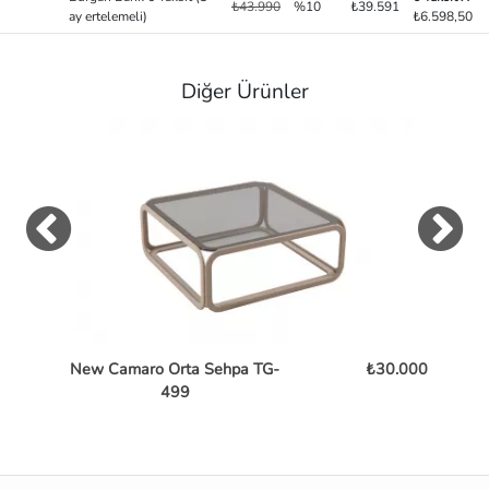
₺43.990
%10
₺39.591
ay ertelemeli)
₺6.598,50
Diğer Ürünler
New Camaro Orta Sehpa TG-
₺30.000
Bent
499