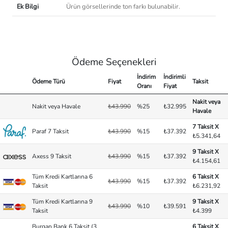
Ek Bilgi
Ürün görsellerinde ton farkı bulunabilir.
Ödeme Seçenekleri
İndirim
İndirimli
Ödeme Türü
Fiyat
Taksit
Oranı
Fiyat
Nakit veya
Nakit veya Havale
₺43.990
%25
₺32.995
Havale
7 Taksit X
Paraf 7 Taksit
₺43.990
%15
₺37.392
₺5.341,64
9 Taksit X
Axess 9 Taksit
₺43.990
%15
₺37.392
₺4.154,61
Tüm Kredi Kartlarına 6
6 Taksit X
₺43.990
%15
₺37.392
Taksit
₺6.231,92
Tüm Kredi Kartlarına 9
9 Taksit X
₺43.990
%10
₺39.591
Taksit
₺4.399
Burgan Bank 6 Taksit (3
6 Taksit X