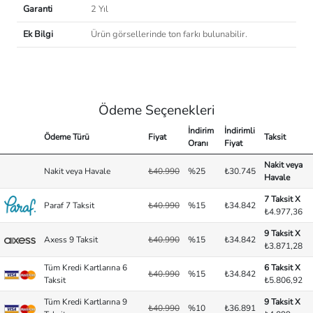
Garanti
2 Yıl
Ek Bilgi
Ürün görsellerinde ton farkı bulunabilir.
Ödeme Seçenekleri
İndirim
İndirimli
Ödeme Türü
Fiyat
Taksit
Oranı
Fiyat
Nakit veya
Nakit veya Havale
₺40.990
%25
₺30.745
Havale
7 Taksit X
Paraf 7 Taksit
₺40.990
%15
₺34.842
₺4.977,36
9 Taksit X
Axess 9 Taksit
₺40.990
%15
₺34.842
₺3.871,28
Tüm Kredi Kartlarına 6
6 Taksit X
₺40.990
%15
₺34.842
Taksit
₺5.806,92
Tüm Kredi Kartlarına 9
9 Taksit X
₺40.990
%10
₺36.891