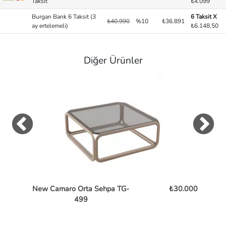
Taksit
₺4.099
Burgan Bank 6 Taksit (3
6 Taksit X
₺40.990
%10
₺36.891
ay ertelemeli)
₺6.148,50
Diğer Ürünler
New Camaro Orta Sehpa TG-
₺30.000
Bent
499