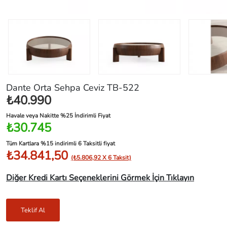
Dante Orta Sehpa Ceviz TB-522
₺40.990
Havale veya Nakitte %25 İndirimli Fiyat
₺30.745
Tüm Kartlara %15 indirimli 6 Taksitli fiyat
₺34.841,50
(₺5.806,92 X 6 Taksit)
Diğer Kredi Kartı Seçeneklerini Görmek İçin Tıklayın
Teklif Al