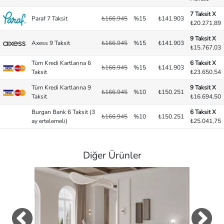
7 Taksit X
Paraf 7 Taksit
₺166.945
%15
₺141.903
₺20.271,89
9 Taksit X
Axess 9 Taksit
₺166.945
%15
₺141.903
₺15.767,03
Tüm Kredi Kartlarına 6
6 Taksit X
₺166.945
%15
₺141.903
Taksit
₺23.650,54
Tüm Kredi Kartlarına 9
9 Taksit X
₺166.945
%10
₺150.251
Taksit
₺16.694,50
Burgan Bank 6 Taksit (3
6 Taksit X
₺166.945
%10
₺150.251
ay ertelemeli)
₺25.041,75
Diğer Ürünler