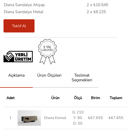
Diana Sandalye Ahşap
2 x ₺10.545
Diana Sandalye Metal
2 x ₺9.225
Teklif Al
Açıklama
Ürün Ölçüleri
Teslimat
Seçenekleri
Adet
Ürün
Ölçü
Birim
Toplam
G: 210
1
Diana Konsol
Y: 80
₺67.655
₺67.655
D: 50