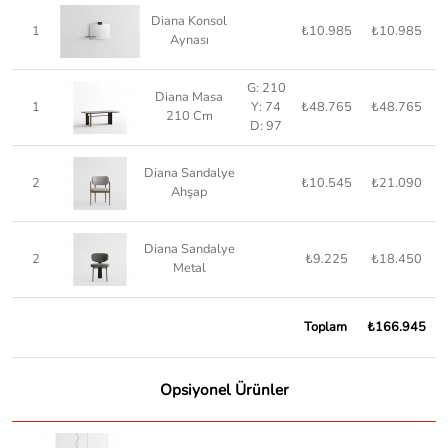
Diana Konsol
1
₺10.985
₺10.985
Aynası
G: 210
Diana Masa
1
Y: 74
₺48.765
₺48.765
210 Cm
D: 97
Diana Sandalye
2
₺10.545
₺21.090
Ahşap
Diana Sandalye
2
₺9.225
₺18.450
Metal
Toplam
₺166.945
Opsiyonel Ürünler