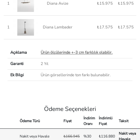
1
Diana Avize
₺15.975
₺15.975
1
Diana Lambader
₺17.575
₺17.575
Açıklama
Ürün ölçülerinde +-3 cm farklılık olabilir.
Garanti
2 Yıl
Ek Bilgi
Ürün görsellerinde ton farkı bulunabilir.
Ödeme Seçenekleri
İndirim
İndirimli
Ödeme Türü
Fiyat
Taksit
Oranı
Fiyat
Nakit veya
Nakit veya Havale
₺166.945
%30
₺116.880
Havale