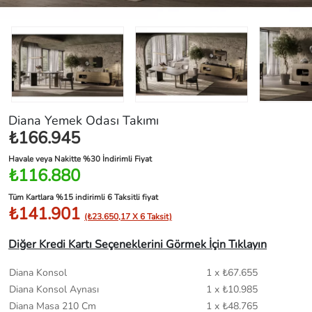
Diana Yemek Odası Takımı
₺166.945
Havale veya Nakitte %30 İndirimli Fiyat
₺116.880
Tüm Kartlara %15 indirimli 6 Taksitli fiyat
₺141.901
(₺23.650,17 X 6 Taksit)
Diğer Kredi Kartı Seçeneklerini Görmek İçin Tıklayın
Diana Konsol
1 x ₺67.655
Diana Konsol Aynası
1 x ₺10.985
Diana Masa 210 Cm
1 x ₺48.765