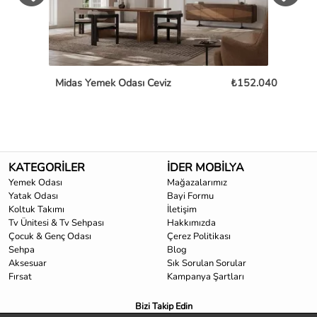
Midas Yemek Odası Ceviz
₺152.040
Cap
KATEGORİLER
İDER MOBİLYA
Yemek Odası
Mağazalarımız
Yatak Odası
Bayi Formu
Koltuk Takımı
İletişim
Tv Ünitesi & Tv Sehpası
Hakkımızda
Çocuk & Genç Odası
Çerez Politikası
Sehpa
Blog
Aksesuar
Sık Sorulan Sorular
Fırsat
Kampanya Şartları
Bizi Takip Edin