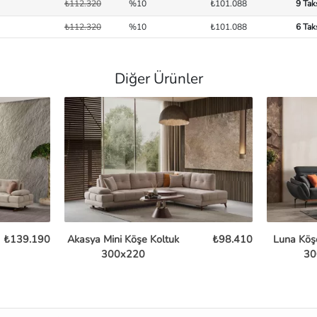
₺112.320
%10
₺101.088
9 Tak
₺112.320
%10
₺101.088
6 Tak
Diğer Ürünler
₺139.190
Akasya Mini Köşe Koltuk
₺98.410
Luna Köşe
300x220
30