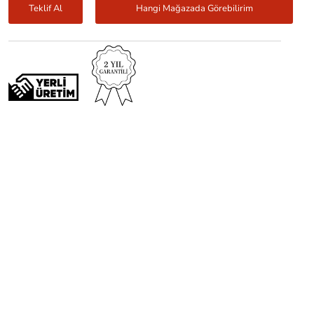
Teklif Al
Hangi Mağazada Görebilirim