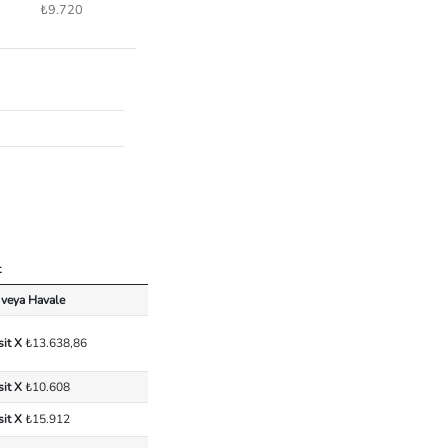
₺9.720
t
 veya Havale
sit X
₺13.638,86
sit X
₺10.608
sit X
₺15.912