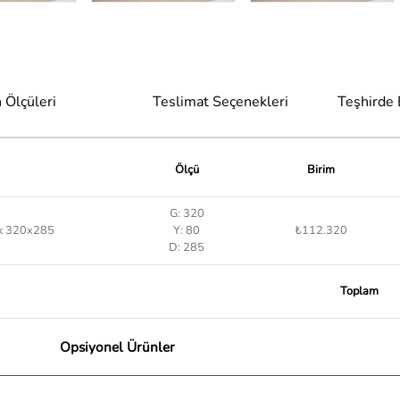
 Ölçüleri
Teslimat Seçenekleri
Teşhirde
Ölçü
Birim
G: 320
uk 320x285
Y: 80
₺112.320
D: 285
Toplam
Opsiyonel Ürünler