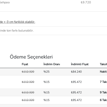
Sehpası
₺9.720
e +-3 cm farklılık olabilir.
nde ton farkı bulunabilir.
Ödeme Seçenekleri
Fiyat
İndirim Oranı
İndirimli Fiyat
Taksi
₺112.320
%25
₺84.240
Nakit
₺112.320
%15
₺95.472
7 Tak
₺112.320
%15
₺95.472
9 Tak
₺112.320
%15
₺95.472
6 Tak