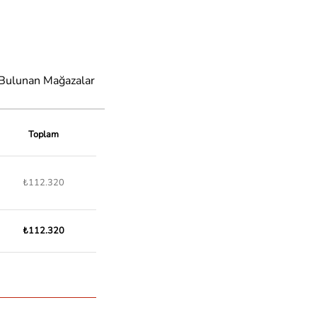
 Bulunan Mağazalar
Toplam
₺112.320
₺112.320