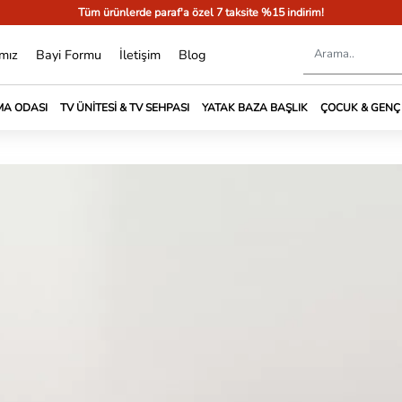
Tüm ürünlerde paraf'a özel 7 taksite %15 indirim!
mız
Bayi Formu
İletişim
Blog
A ODASI
TV ÜNITESI & TV SEHPASI
YATAK BAZA BAŞLIK
ÇOCUK & GENÇ