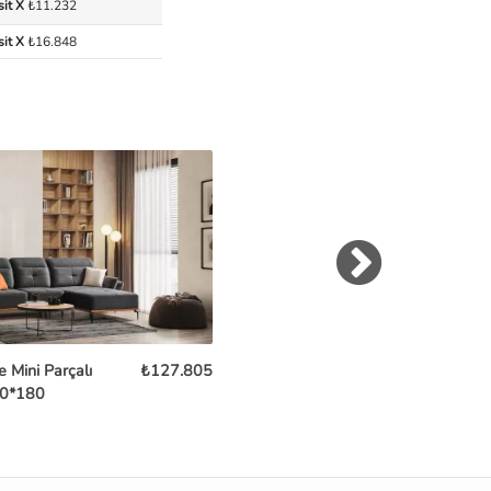
sit X
₺11.232
sit X
₺16.848
 Mini Parçalı
₺127.805
Fora Köşe Koltuk
₺112
0*180