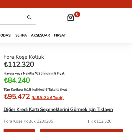
0
 ODASI
SEHPA
AKSESUAR
FIRSAT
Fora Köşe Koltuk
₺112.320
Havale veya Nakitte %25 İndirimli Fiyat
₺84.240
Tüm Kartlara %15 indirimli 6 Taksitli fiyat
₺95.472
(₺15.912 X 6 Taksit)
Diğer Kredi Kartı Seçeneklerini Görmek İçin Tıklayın
Fora Köşe Koltuk 320x285
1 x ₺112.320