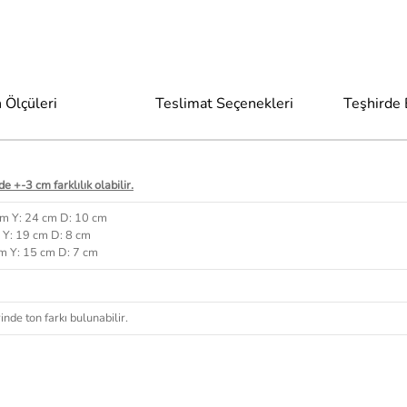
 Ölçüleri
Teslimat Seçenekleri
Teşhirde
e +-3 cm farklılık olabilir.
cm Y: 24 cm D: 10 cm
 Y: 19 cm D: 8 cm
cm Y: 15 cm D: 7 cm
nde ton farkı bulunabilir.