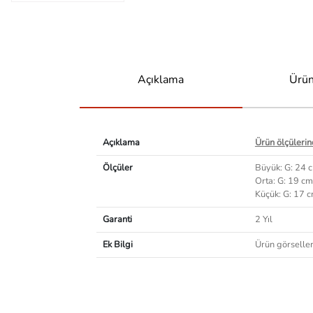
Açıklama
Ürün
Açıklama
Ürün ölçülerind
Ölçüler
Büyük: G: 24 
Orta: G: 19 cm
Küçük: G: 17 
Garanti
2 Yıl
Ek Bilgi
Ürün görselleri