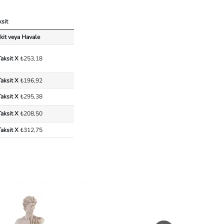
ksit
kit veya Havale
Taksit X
₺253,18
Taksit X
₺196,92
Taksit X
₺295,38
Taksit X
₺208,50
Taksit X
₺312,75