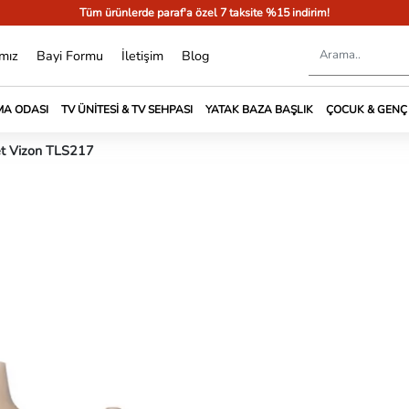
Tüm ürünlerde paraf'a özel 7 taksite %15 indirim!
mız
Bayi Formu
İletişim
Blog
A ODASI
TV ÜNITESI & TV SEHPASI
YATAK BAZA BAŞLIK
ÇOCUK & GENÇ
et Vizon TLS217