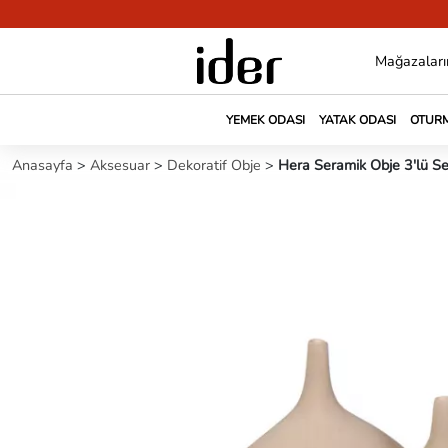
Mağazaları
YEMEK ODASI
YATAK ODASI
OTURM
Anasayfa
>
Aksesuar
>
Dekoratif Obje
>
Hera Seramik Obje 3'lü S