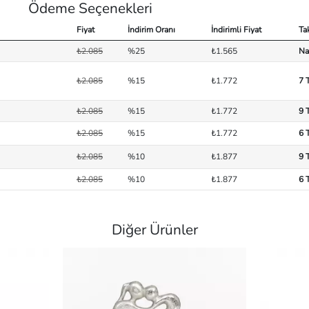
Ödeme Seçenekleri
Fiyat
İndirim Oranı
İndirimli Fiyat
Ta
₺2.085
%25
₺1.565
Na
₺2.085
%15
₺1.772
7 
₺2.085
%15
₺1.772
9 
₺2.085
%15
₺1.772
6 
₺2.085
%10
₺1.877
9 
₺2.085
%10
₺1.877
6 
Diğer Ürünler