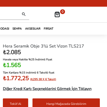
0
 ODASI
SEHPA
AKSESUAR
FIRSAT
Hera Seramik Obje 3'lü Set Vizon TLS217
₺2.085
Havale veya Nakitte %25 İndirimli Fiyat
₺1.565
Tüm Kartlara %15 indirimli 6 Taksitli fiyat
₺1.772,25
(₺295,38 X 6 Taksit)
Diğer Kredi Kartı Seçeneklerini Görmek İçin Tıklayın
Teklif Al
Hangi Mağazada Görebilirim