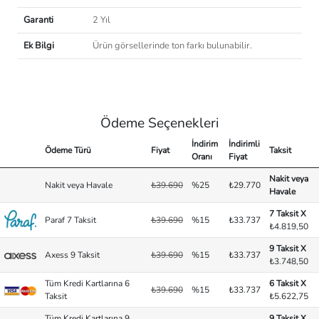
Garanti
2 Yıl
Ek Bilgi
Ürün görsellerinde ton farkı bulunabilir.
Ödeme Seçenekleri
İndirim
İndirimli
Ödeme Türü
Fiyat
Taksit
Oranı
Fiyat
Nakit veya
Nakit veya Havale
₺39.690
%25
₺29.770
Havale
7 Taksit X
Paraf 7 Taksit
₺39.690
%15
₺33.737
₺4.819,50
9 Taksit X
Axess 9 Taksit
₺39.690
%15
₺33.737
₺3.748,50
Tüm Kredi Kartlarına 6
6 Taksit X
₺39.690
%15
₺33.737
Taksit
₺5.622,75
Tüm Kredi Kartlarına 9
9 Taksit X