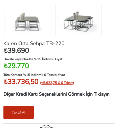
Karen Orta Sehpa TB-220
₺39.690
Havale veya Nakitte %25 İndirimli Fiyat
₺29.770
Tüm Kartlara %15 indirimli 6 Taksitli fiyat
₺33.736,50
(₺5.622,75 X 6 Taksit)
Diğer Kredi Kartı Seçeneklerini Görmek İçin Tıklayın
Teklif Al