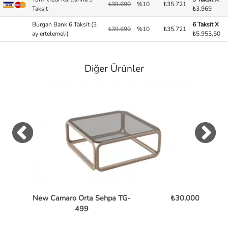
₺39.690
%10
₺35.721
Taksit
₺3.969
Burgan Bank 6 Taksit (3
6 Taksit X
₺39.690
%10
₺35.721
ay ertelemeli)
₺5.953,50
Diğer Ürünler
New Camaro Orta Sehpa TG-
₺30.000
Bent
499