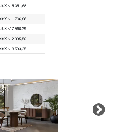
sit X
₺15.051,68
sit X
₺11.706,86
sit X
₺17.560,29
sit X
₺12.395,50
sit X
₺18.593,25