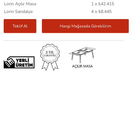
Lorin Açılır Masa
1 x ₺42.415
Lorin Sandalye
4 x ₺8.445
Teklif Al
Hangi Mağazada Görebilirim