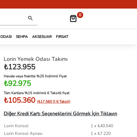
0
 ODASI
SEHPA
AKSESUAR
FIRSAT
Lorin Yemek Odası Takımı
₺123.955
Havale veya Nakitte %25 İndirimli Fiyat
₺92.975
Tüm Kartlara %15 indirimli 6 Taksitli fiyat
₺105.360
(₺17.560 X 6 Taksit)
Diğer Kredi Kartı Seçeneklerini Görmek İçin Tıklayın
Lorin Konsol
1 x ₺40.540
Lorin Konsol Aynası
1 x ₺7.220