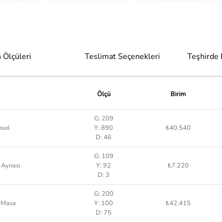
 Ölçüleri
Teslimat Seçenekleri
Teşhirde
Ölçü
Birim
G: 209
nsol
Y: 890
₺40.540
D: 46
G: 109
 Aynası
Y: 92
₺7.220
D: 3
G: 200
r Masa
Y: 100
₺42.415
D: 75