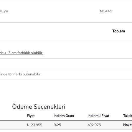
dalye
₺8.445
Toplam
e +-3 cm farklılık olabilir.
nde ton farkı bulunabilir.
Ödeme Seçenekleri
Fiyat
İndirim Oranı
İndirimli Fiyat
Taksi
₺123.955
%25
₺92.975
Nakit