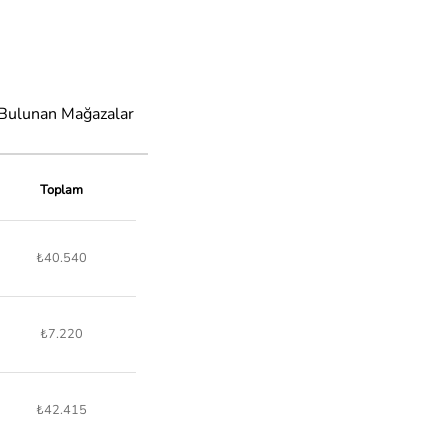
 Bulunan Mağazalar
Toplam
₺40.540
₺7.220
₺42.415