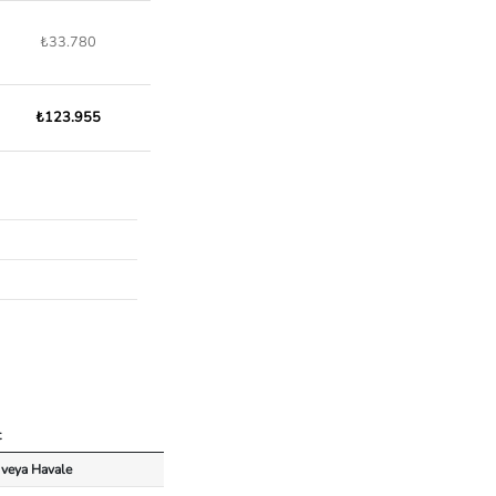
₺33.780
₺123.955
t
 veya Havale