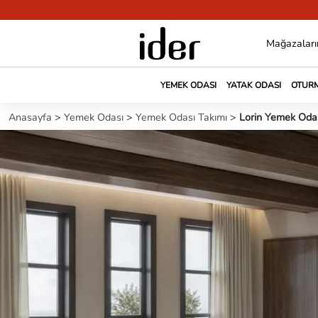
Mağazaları
YEMEK ODASI
YATAK ODASI
OTURM
Anasayfa
>
Yemek Odası
>
Yemek Odası Takımı
>
Lorin Yemek Odas