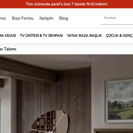
Tüm ürünlerde paraf'a özel 7 taksite %15 indirim!
mız
Bayi Formu
İletişim
Blog
A ODASI
TV ÜNITESI & TV SEHPASI
YATAK BAZA BAŞLIK
ÇOCUK & GENÇ
ı Takımı