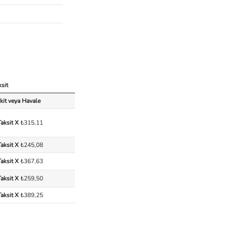
ksit
kit veya Havale
Taksit X
₺315,11
Taksit X
₺245,08
Taksit X
₺367,63
Taksit X
₺259,50
Taksit X
₺389,25