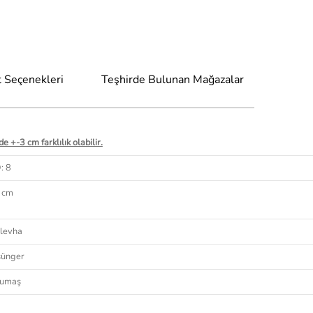
 Seçenekleri
Teşhirde Bulunan Mağazalar
e +-3 cm farklılık olabilir.
: 8
0 cm
levha
sünger
kumaş