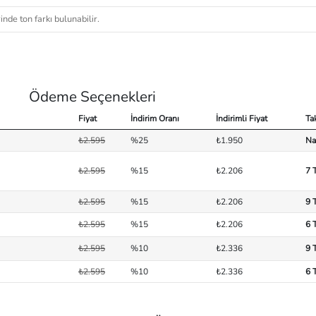
nde ton farkı bulunabilir.
Ödeme Seçenekleri
Fiyat
İndirim Oranı
İndirimli Fiyat
Ta
₺2.595
%25
₺1.950
Na
₺2.595
%15
₺2.206
7 
₺2.595
%15
₺2.206
9 
₺2.595
%15
₺2.206
6 
₺2.595
%10
₺2.336
9 
₺2.595
%10
₺2.336
6 