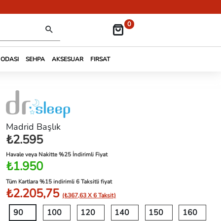
0
 ODASI
SEHPA
AKSESUAR
FIRSAT
Madrid Başlık
₺2.595
Havale veya Nakitte %25 İndirimli Fiyat
₺1.950
Tüm Kartlara %15 indirimli 6 Taksitli fiyat
₺2.205,75
(₺367,63 X 6 Taksit)
90
100
120
140
150
160