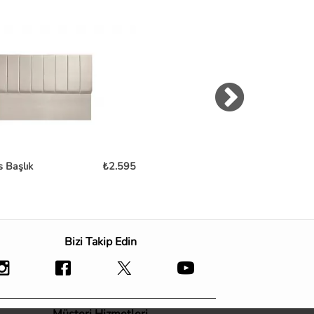
s Başlık
₺2.595
Royal Latex Başlık
₺
Bizi Takip Edin
Müşteri Hizmetleri