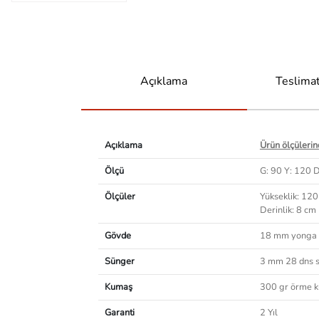
Açıklama
Teslimat
Açıklama
Ürün ölçülerind
Ölçü
G: 90 Y: 120 D
Ölçüler
Yükseklik: 12
Derinlik: 8 cm
Gövde
18 mm yonga 
Sünger
3 mm 28 dns 
Kumaş
300 gr örme 
Garanti
2 Yıl