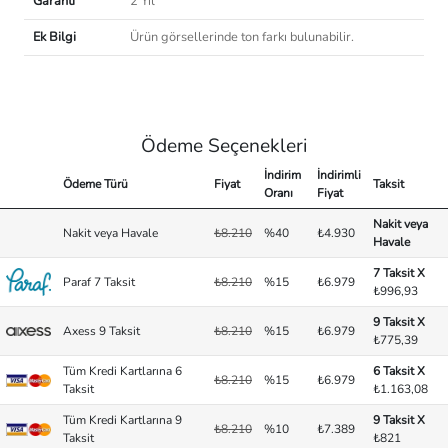
Garanti
2 Yıl
Ek Bilgi
Ürün görsellerinde ton farkı bulunabilir.
Ödeme Seçenekleri
İndirim
İndirimli
Ödeme Türü
Fiyat
Taksit
Oranı
Fiyat
Nakit veya
Nakit veya Havale
₺8.210
%40
₺4.930
Havale
7 Taksit X
Paraf 7 Taksit
₺8.210
%15
₺6.979
₺996,93
9 Taksit X
Axess 9 Taksit
₺8.210
%15
₺6.979
₺775,39
Tüm Kredi Kartlarına 6
6 Taksit X
₺8.210
%15
₺6.979
Taksit
₺1.163,08
Tüm Kredi Kartlarına 9
9 Taksit X
₺8.210
%10
₺7.389
Taksit
₺821