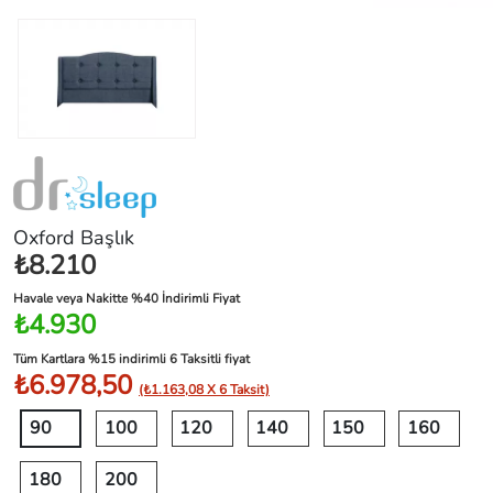
Oxford Başlık
₺8.210
Havale veya Nakitte %40 İndirimli Fiyat
₺4.930
Tüm Kartlara %15 indirimli 6 Taksitli fiyat
₺6.978,50
(₺1.163,08 X 6 Taksit)
90
100
120
140
150
160
180
200