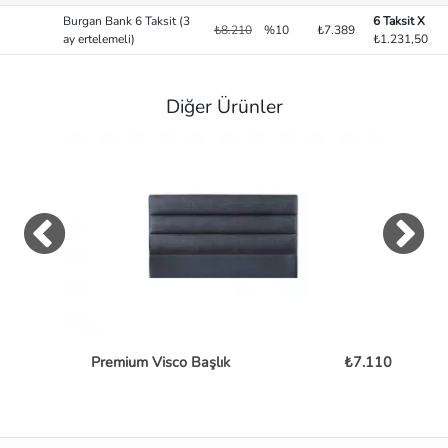
Burgan Bank 6 Taksit (3
6 Taksit X
₺8.210
%10
₺7.389
ay ertelemeli)
₺1.231,50
Diğer Ürünler
Premium Visco Başlık
₺7.110