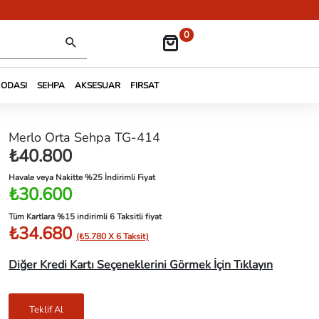
0
 ODASI
SEHPA
AKSESUAR
FIRSAT
Merlo Orta Sehpa TG-414
₺40.800
Havale veya Nakitte %25 İndirimli Fiyat
₺30.600
Tüm Kartlara %15 indirimli 6 Taksitli fiyat
₺34.680
(₺5.780 X 6 Taksit)
Diğer Kredi Kartı Seçeneklerini Görmek İçin Tıklayın
Teklif Al