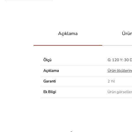
Açıklama
Ürün
Ölçü
G: 120 Y: 30 
Açıklama
Ürün ölçülerind
Garanti
2 Yıl
Ek Bilgi
Ürün görselleri