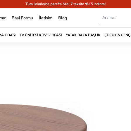
Tüm ürünlerde paraf'a özel 7 taksite %15 indirim!
mız
Bayi Formu
İletişim
Blog
A ODASI
TV ÜNITESI & TV SEHPASI
YATAK BAZA BAŞLIK
ÇOCUK & GENÇ