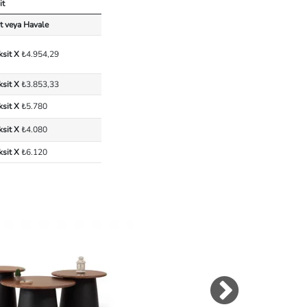
it
t veya Havale
ksit X
₺4.954,29
ksit X
₺3.853,33
ksit X
₺5.780
ksit X
₺4.080
ksit X
₺6.120