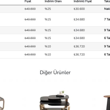
Fiyat
İndirim Oranı
İndirimli Fiyat
Taks
₺40.800
%25
₺30.600
Naki
₺40.800
%15
₺34.680
7 Ta
₺40.800
%15
₺34.680
9 Ta
₺40.800
%15
₺34.680
6 Ta
₺40.800
%10
₺36.720
9 Ta
₺40.800
%10
₺36.720
6 Ta
Diğer Ürünler